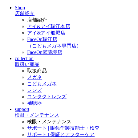
Shop
店舗紹介
店舗紹介
アイ&アイ瑞江本店
アイ&アイ船堀店
FaceOn瑞江店
（こどもメガネ専門店）
FaceOn武蔵境店
collection
取扱い商品
取扱商品
メガネ
こどもメガネ
レンズ
コンタクトレンズ
補聴器
support
検眼・メンテナンス
検眼・メンテナンス
サポート | 眼鏡作製技能士・検査
サポート | 保証とアフターケア