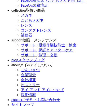
FaceOn瑞江店（こどもメガネ専門店）
FaceOn武蔵境店
collection
取扱い商品
メガネ
こどもメガネ
レンズ
コンタクトレンズ
補聴器
support
検眼・メンテナンス
サポート | 眼鏡作製技能士・検査
サポート | 保証とアフターケア
サポート | 修理・交換
blog
スタッフブログ
about
アイ&アイについて
ごあいさつ
企業理念
会社概要
ヒストリー
アイ アンド アイについて
採用情報
contact
ご予約・お問い合わせ
サイトマップ