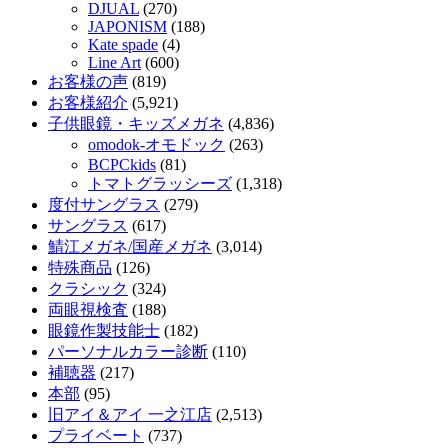
DJUAL
(270)
JAPONISM
(188)
Kate spade
(4)
Line Art
(600)
お客様の声
(819)
お客様紹介
(5,921)
子供眼鏡・キッズメガネ
(4,836)
omodok-オモドック
(263)
BCPCkids
(81)
トマトグラッシーズ
(1,318)
度付サングラス
(279)
サングラス
(617)
鯖江メガネ/国産メガネ
(3,014)
特殊商品
(126)
クラシック
(324)
両眼視検査
(188)
眼鏡作製技能士
(182)
パーソナルカラー診断
(110)
補聴器
(217)
本部
(95)
旧アイ＆アイ 一之江店
(2,513)
プライベート
(737)