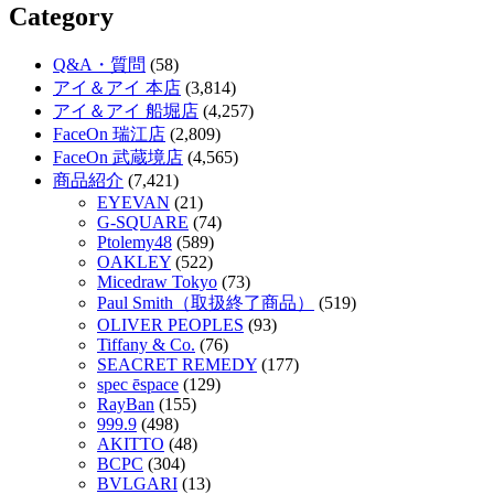
Category
Q&A・質問
(58)
アイ＆アイ 本店
(3,814)
アイ＆アイ 船堀店
(4,257)
FaceOn 瑞江店
(2,809)
FaceOn 武蔵境店
(4,565)
商品紹介
(7,421)
EYEVAN
(21)
G-SQUARE
(74)
Ptolemy48
(589)
OAKLEY
(522)
Micedraw Tokyo
(73)
Paul Smith（取扱終了商品）
(519)
OLIVER PEOPLES
(93)
Tiffany & Co.
(76)
SEACRET REMEDY
(177)
spec ēspace
(129)
RayBan
(155)
999.9
(498)
AKITTO
(48)
BCPC
(304)
BVLGARI
(13)