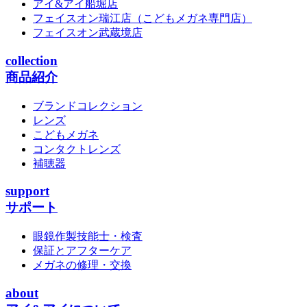
アイ&アイ船堀店
フェイスオン瑞江店
（こどもメガネ専門店）
フェイスオン武蔵境店
collection
商品紹介
ブランドコレクション
レンズ
こどもメガネ
コンタクトレンズ
補聴器
support
サポート
眼鏡作製技能士・検査
保証とアフターケア
メガネの修理・交換
about