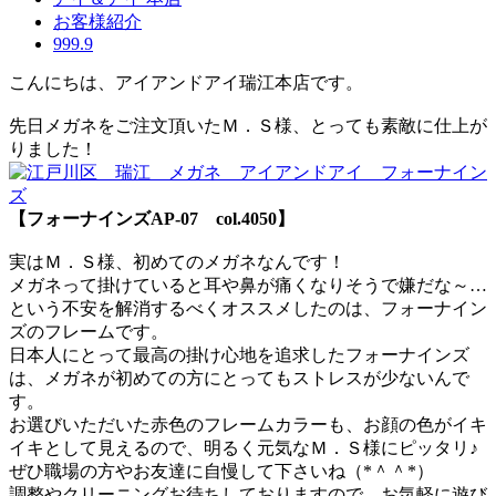
お客様紹介
999.9
こんにちは、アイアンドアイ瑞江本店です。
先日メガネをご注文頂いたＭ．Ｓ様、とっても素敵に仕上が
りました！
【フォーナインズAP-07 col.4050】
実はＭ．Ｓ様、初めてのメガネなんです！
メガネって掛けていると耳や鼻が痛くなりそうで嫌だな～…
という不安を解消するべくオススメしたのは、フォーナイン
ズのフレームです。
日本人にとって最高の掛け心地を追求したフォーナインズ
は、メガネが初めての方にとってもストレスが少ないんで
す。
お選びいただいた赤色のフレームカラーも、お顔の色がイキ
イキとして見えるので、明るく元気なＭ．Ｓ様にピッタリ♪
ぜひ職場の方やお友達に自慢して下さいね（*＾＾*）
調整やクリーニングお待ちしておりますので、お気軽に遊び