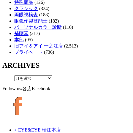
特殊商品
(126)
クラシック
(324)
両眼視検査
(188)
眼鏡作製技能士
(182)
パーソナルカラー診断
(110)
補聴器
(217)
本部
(95)
旧アイ＆アイ 一之江店
(2,513)
プライベート
(736)
ARCHIVES
Follow us/各店Facebook
> EYE&EYE 瑞江本店