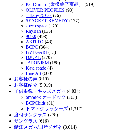
Paul Smith（取扱終了商品）
(519)
OLIVER PEOPLES
(93)
Tiffany & Co.
(76)
SEACRET REMEDY
(177)
spec ēspace
(129)
RayBan
(155)
999.9
(498)
AKITTO
(48)
BCPC
(304)
BVLGARI
(13)
DJUAL
(270)
JAPONISM
(188)
Kate spade
(4)
Line Art
(600)
お客様の声
(819)
お客様紹介
(5,919)
子供眼鏡・キッズメガネ
(4,834)
omodok-オモドック
(263)
BCPCkids
(81)
トマトグラッシーズ
(1,317)
度付サングラス
(278)
サングラス
(616)
鯖江メガネ/国産メガネ
(3,014)