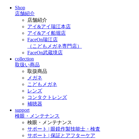
Shop
店舗紹介
店舗紹介
アイ&アイ瑞江本店
アイ&アイ船堀店
FaceOn瑞江店
（こどもメガネ専門店）
FaceOn武蔵境店
collection
取扱い商品
取扱商品
メガネ
こどもメガネ
レンズ
コンタクトレンズ
補聴器
support
検眼・メンテナンス
検眼・メンテナンス
サポート | 眼鏡作製技能士・検査
サポート | 保証とアフターケア