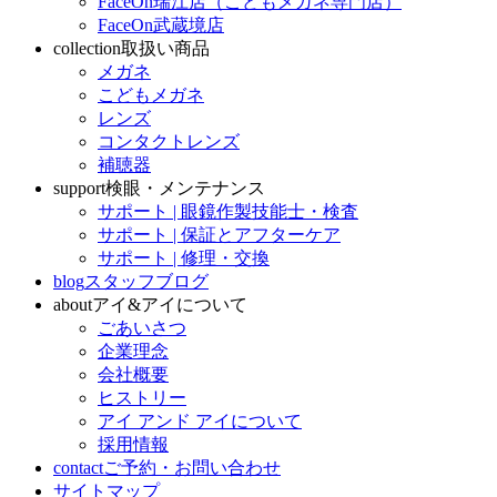
FaceOn瑞江店（こどもメガネ専門店）
FaceOn武蔵境店
collection
取扱い商品
メガネ
こどもメガネ
レンズ
コンタクトレンズ
補聴器
support
検眼・メンテナンス
サポート | 眼鏡作製技能士・検査
サポート | 保証とアフターケア
サポート | 修理・交換
blog
スタッフブログ
about
アイ&アイについて
ごあいさつ
企業理念
会社概要
ヒストリー
アイ アンド アイについて
採用情報
contact
ご予約・お問い合わせ
サイトマップ