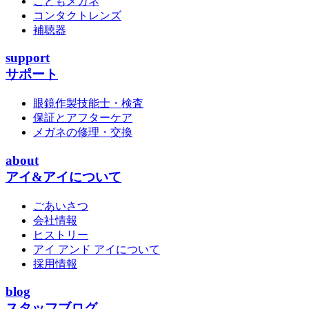
こどもメガネ
コンタクトレンズ
補聴器
support
サポート
眼鏡作製技能士・検査
保証とアフターケア
メガネの修理・交換
about
アイ&アイについて
ごあいさつ
会社情報
ヒストリー
アイ アンド アイについて
採用情報
blog
スタッフブログ