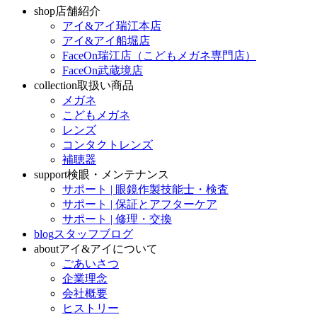
shop
店舗紹介
アイ&アイ瑞江本店
アイ&アイ船堀店
FaceOn瑞江店（こどもメガネ専門店）
FaceOn武蔵境店
collection
取扱い商品
メガネ
こどもメガネ
レンズ
コンタクトレンズ
補聴器
support
検眼・メンテナンス
サポート | 眼鏡作製技能士・検査
サポート | 保証とアフターケア
サポート | 修理・交換
blog
スタッフブログ
about
アイ&アイについて
ごあいさつ
企業理念
会社概要
ヒストリー