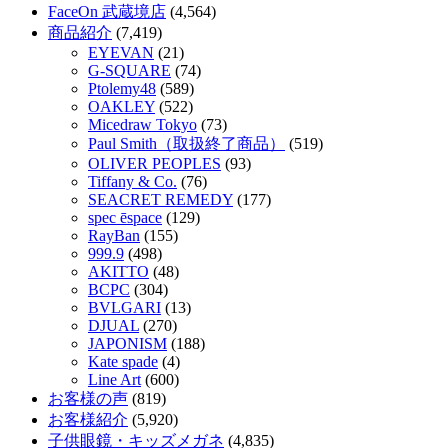
FaceOn 武蔵境店
(4,564)
商品紹介
(7,419)
EYEVAN
(21)
G-SQUARE
(74)
Ptolemy48
(589)
OAKLEY
(522)
Micedraw Tokyo
(73)
Paul Smith（取扱終了商品）
(519)
OLIVER PEOPLES
(93)
Tiffany & Co.
(76)
SEACRET REMEDY
(177)
spec ēspace
(129)
RayBan
(155)
999.9
(498)
AKITTO
(48)
BCPC
(304)
BVLGARI
(13)
DJUAL
(270)
JAPONISM
(188)
Kate spade
(4)
Line Art
(600)
お客様の声
(819)
お客様紹介
(5,920)
子供眼鏡・キッズメガネ
(4,835)