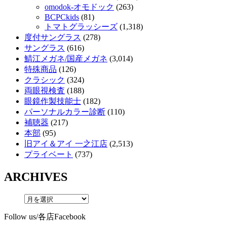
omodok-オモドック
(263)
BCPCkids
(81)
トマトグラッシーズ
(1,318)
度付サングラス
(278)
サングラス
(616)
鯖江メガネ/国産メガネ
(3,014)
特殊商品
(126)
クラシック
(324)
両眼視検査
(188)
眼鏡作製技能士
(182)
パーソナルカラー診断
(110)
補聴器
(217)
本部
(95)
旧アイ＆アイ 一之江店
(2,513)
プライベート
(737)
ARCHIVES
Follow us/各店Facebook