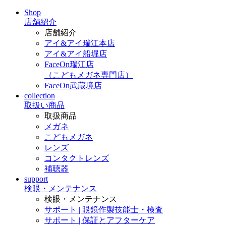
Shop
店舗紹介
店舗紹介
アイ&アイ瑞江本店
アイ&アイ船堀店
FaceOn瑞江店
（こどもメガネ専門店）
FaceOn武蔵境店
collection
取扱い商品
取扱商品
メガネ
こどもメガネ
レンズ
コンタクトレンズ
補聴器
support
検眼・メンテナンス
検眼・メンテナンス
サポート | 眼鏡作製技能士・検査
サポート | 保証とアフターケア