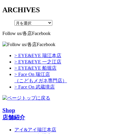
ARCHIVES
Follow us/各店Facebook
> EYE&EYE 瑞江本店
> EYE&EYE 一之江店
> EYE&EYE 船堀店
> Face On 瑞江店
（こどもメガネ専門店）
> Face On 武蔵境店
Shop
店舗紹介
アイ&アイ瑞江本店