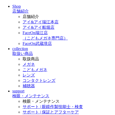
Shop
店舗紹介
店舗紹介
アイ&アイ瑞江本店
アイ&アイ船堀店
FaceOn瑞江店
（こどもメガネ専門店）
FaceOn武蔵境店
collection
取扱い商品
取扱商品
メガネ
こどもメガネ
レンズ
コンタクトレンズ
補聴器
support
検眼・メンテナンス
検眼・メンテナンス
サポート | 眼鏡作製技能士・検査
サポート | 保証とアフターケア