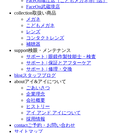
FaceOn瑞江店（こどもメガネ専門店）
FaceOn武蔵境店
collection
取扱い商品
メガネ
こどもメガネ
レンズ
コンタクトレンズ
補聴器
support
検眼・メンテナンス
サポート | 眼鏡作製技能士・検査
サポート | 保証とアフターケア
サポート | 修理・交換
blog
スタッフブログ
about
アイ&アイについて
ごあいさつ
企業理念
会社概要
ヒストリー
アイ アンド アイについて
採用情報
contact
ご予約・お問い合わせ
サイトマップ