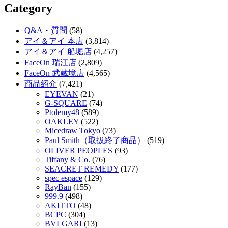
Category
Q&A・質問
(58)
アイ＆アイ 本店
(3,814)
アイ＆アイ 船堀店
(4,257)
FaceOn 瑞江店
(2,809)
FaceOn 武蔵境店
(4,565)
商品紹介
(7,421)
EYEVAN
(21)
G-SQUARE
(74)
Ptolemy48
(589)
OAKLEY
(522)
Micedraw Tokyo
(73)
Paul Smith（取扱終了商品）
(519)
OLIVER PEOPLES
(93)
Tiffany & Co.
(76)
SEACRET REMEDY
(177)
spec ēspace
(129)
RayBan
(155)
999.9
(498)
AKITTO
(48)
BCPC
(304)
BVLGARI
(13)