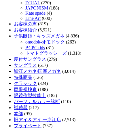
DJUAL
(270)
JAPONISM
(188)
Kate spade
(4)
Line Art
(600)
お客様の声
(819)
お客様紹介
(5,921)
子供眼鏡・キッズメガネ
(4,836)
omodok-オモドック
(263)
BCPCkids
(81)
トマトグラッシーズ
(1,318)
度付サングラス
(279)
サングラス
(617)
鯖江メガネ/国産メガネ
(3,014)
特殊商品
(126)
クラシック
(324)
両眼視検査
(188)
眼鏡作製技能士
(182)
パーソナルカラー診断
(110)
補聴器
(217)
本部
(95)
旧アイ＆アイ 一之江店
(2,513)
プライベート
(737)