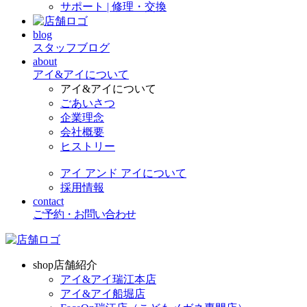
サポート | 修理・交換
blog
スタッフブログ
about
アイ&アイについて
アイ&アイについて
ごあいさつ
企業理念
会社概要
ヒストリー
アイ アンド アイについて
採用情報
contact
ご予約・お問い合わせ
shop
店舗紹介
アイ&アイ瑞江本店
アイ&アイ船堀店