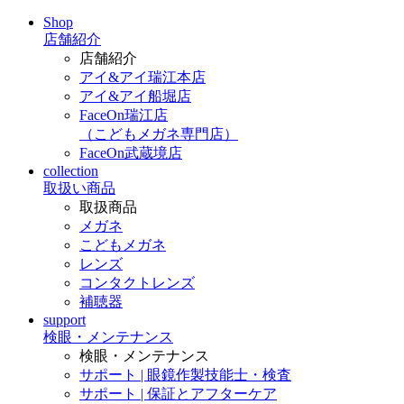
Shop
店舗紹介
店舗紹介
アイ&アイ瑞江本店
アイ&アイ船堀店
FaceOn瑞江店
（こどもメガネ専門店）
FaceOn武蔵境店
collection
取扱い商品
取扱商品
メガネ
こどもメガネ
レンズ
コンタクトレンズ
補聴器
support
検眼・メンテナンス
検眼・メンテナンス
サポート | 眼鏡作製技能士・検査
サポート | 保証とアフターケア