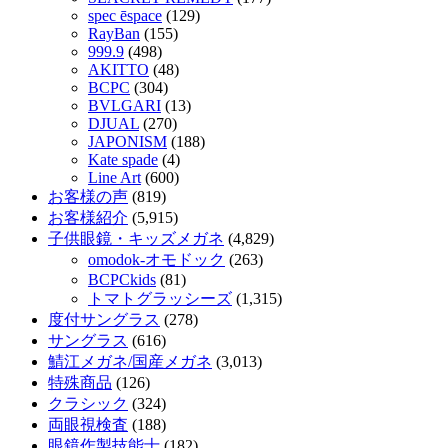
spec ēspace
(129)
RayBan
(155)
999.9
(498)
AKITTO
(48)
BCPC
(304)
BVLGARI
(13)
DJUAL
(270)
JAPONISM
(188)
Kate spade
(4)
Line Art
(600)
お客様の声
(819)
お客様紹介
(5,915)
子供眼鏡・キッズメガネ
(4,829)
omodok-オモドック
(263)
BCPCkids
(81)
トマトグラッシーズ
(1,315)
度付サングラス
(278)
サングラス
(616)
鯖江メガネ/国産メガネ
(3,013)
特殊商品
(126)
クラシック
(324)
両眼視検査
(188)
眼鏡作製技能士
(182)