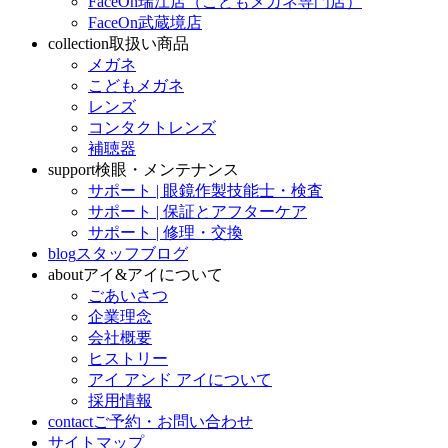
FaceOn瑞江店（こどもメガネ専門店）
FaceOn武蔵境店
collection
取扱い商品
メガネ
こどもメガネ
レンズ
コンタクトレンズ
補聴器
support
検眼・メンテナンス
サポート | 眼鏡作製技能士・検査
サポート | 保証とアフターケア
サポート | 修理・交換
blog
スタッフブログ
about
アイ&アイについて
ごあいさつ
企業理念
会社概要
ヒストリー
アイ アンド アイについて
採用情報
contact
ご予約・お問い合わせ
サイトマップ