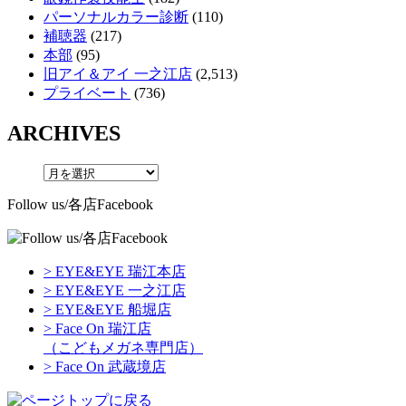
パーソナルカラー診断
(110)
補聴器
(217)
本部
(95)
旧アイ＆アイ 一之江店
(2,513)
プライベート
(736)
ARCHIVES
Follow us/各店Facebook
> EYE&EYE 瑞江本店
> EYE&EYE 一之江店
> EYE&EYE 船堀店
> Face On 瑞江店
（こどもメガネ専門店）
> Face On 武蔵境店