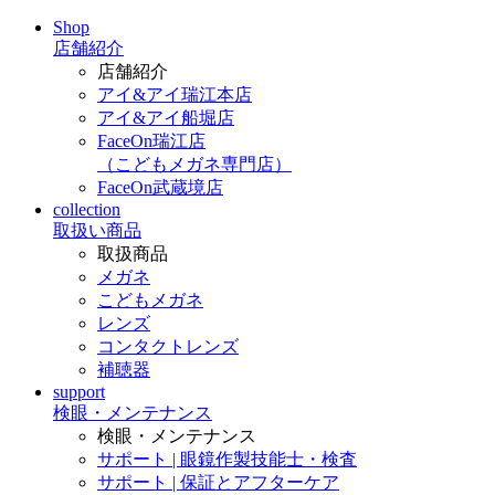
Shop
店舗紹介
店舗紹介
アイ&アイ瑞江本店
アイ&アイ船堀店
FaceOn瑞江店
（こどもメガネ専門店）
FaceOn武蔵境店
collection
取扱い商品
取扱商品
メガネ
こどもメガネ
レンズ
コンタクトレンズ
補聴器
support
検眼・メンテナンス
検眼・メンテナンス
サポート | 眼鏡作製技能士・検査
サポート | 保証とアフターケア