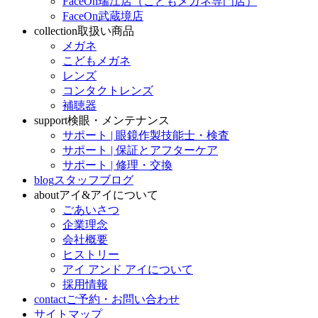
FaceOn瑞江店（こどもメガネ専門店）
FaceOn武蔵境店
collection
取扱い商品
メガネ
こどもメガネ
レンズ
コンタクトレンズ
補聴器
support
検眼・メンテナンス
サポート | 眼鏡作製技能士・検査
サポート | 保証とアフターケア
サポート | 修理・交換
blog
スタッフブログ
about
アイ&アイについて
ごあいさつ
企業理念
会社概要
ヒストリー
アイ アンド アイについて
採用情報
contact
ご予約・お問い合わせ
サイトマップ