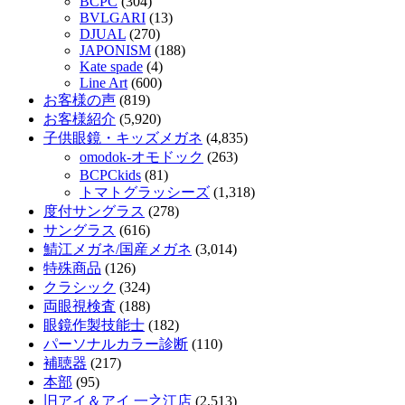
BCPC
(304)
BVLGARI
(13)
DJUAL
(270)
JAPONISM
(188)
Kate spade
(4)
Line Art
(600)
お客様の声
(819)
お客様紹介
(5,920)
子供眼鏡・キッズメガネ
(4,835)
omodok-オモドック
(263)
BCPCkids
(81)
トマトグラッシーズ
(1,318)
度付サングラス
(278)
サングラス
(616)
鯖江メガネ/国産メガネ
(3,014)
特殊商品
(126)
クラシック
(324)
両眼視検査
(188)
眼鏡作製技能士
(182)
パーソナルカラー診断
(110)
補聴器
(217)
本部
(95)
旧アイ＆アイ 一之江店
(2,513)