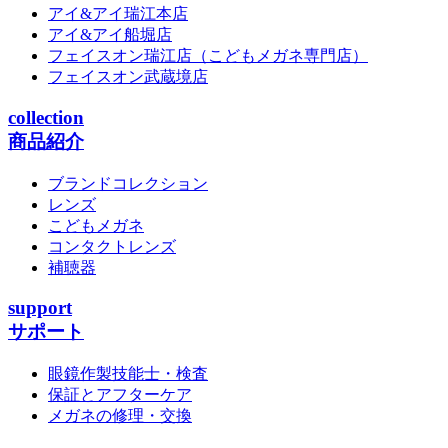
アイ&アイ瑞江本店
アイ&アイ船堀店
フェイスオン瑞江店
（こどもメガネ専門店）
フェイスオン武蔵境店
collection
商品紹介
ブランドコレクション
レンズ
こどもメガネ
コンタクトレンズ
補聴器
support
サポート
眼鏡作製技能士・検査
保証とアフターケア
メガネの修理・交換