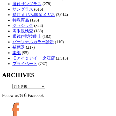
度付サングラス
(278)
サングラス
(616)
鯖江メガネ/国産メガネ
(3,014)
特殊商品
(126)
クラシック
(324)
両眼視検査
(188)
眼鏡作製技能士
(182)
パーソナルカラー診断
(110)
補聴器
(217)
本部
(95)
旧アイ＆アイ 一之江店
(2,513)
プライベート
(737)
ARCHIVES
Follow us/各店Facebook