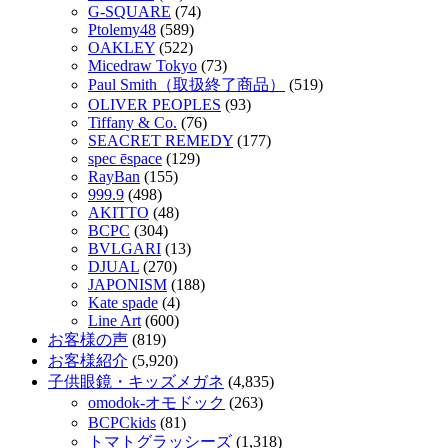
G-SQUARE
(74)
Ptolemy48
(589)
OAKLEY
(522)
Micedraw Tokyo
(73)
Paul Smith（取扱終了商品）
(519)
OLIVER PEOPLES
(93)
Tiffany & Co.
(76)
SEACRET REMEDY
(177)
spec ēspace
(129)
RayBan
(155)
999.9
(498)
AKITTO
(48)
BCPC
(304)
BVLGARI
(13)
DJUAL
(270)
JAPONISM
(188)
Kate spade
(4)
Line Art
(600)
お客様の声
(819)
お客様紹介
(5,920)
子供眼鏡・キッズメガネ
(4,835)
omodok-オモドック
(263)
BCPCkids
(81)
トマトグラッシーズ
(1,318)