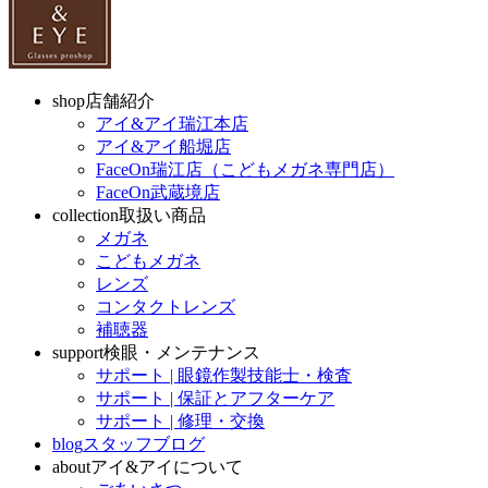
shop
店舗紹介
アイ&アイ瑞江本店
アイ&アイ船堀店
FaceOn瑞江店（こどもメガネ専門店）
FaceOn武蔵境店
collection
取扱い商品
メガネ
こどもメガネ
レンズ
コンタクトレンズ
補聴器
support
検眼・メンテナンス
サポート | 眼鏡作製技能士・検査
サポート | 保証とアフターケア
サポート | 修理・交換
blog
スタッフブログ
about
アイ&アイについて