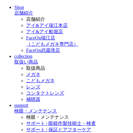
Shop
店舗紹介
店舗紹介
アイ&アイ瑞江本店
アイ&アイ船堀店
FaceOn瑞江店
（こどもメガネ専門店）
FaceOn武蔵境店
collection
取扱い商品
取扱商品
メガネ
こどもメガネ
レンズ
コンタクトレンズ
補聴器
support
検眼・メンテナンス
検眼・メンテナンス
サポート | 眼鏡作製技能士・検査
サポート | 保証とアフターケア