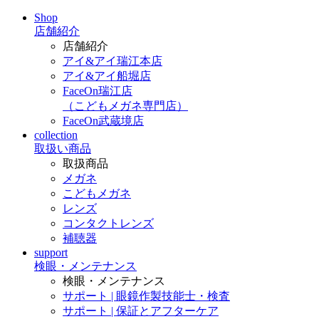
Shop
店舗紹介
店舗紹介
アイ&アイ瑞江本店
アイ&アイ船堀店
FaceOn瑞江店
（こどもメガネ専門店）
FaceOn武蔵境店
collection
取扱い商品
取扱商品
メガネ
こどもメガネ
レンズ
コンタクトレンズ
補聴器
support
検眼・メンテナンス
検眼・メンテナンス
サポート | 眼鏡作製技能士・検査
サポート | 保証とアフターケア