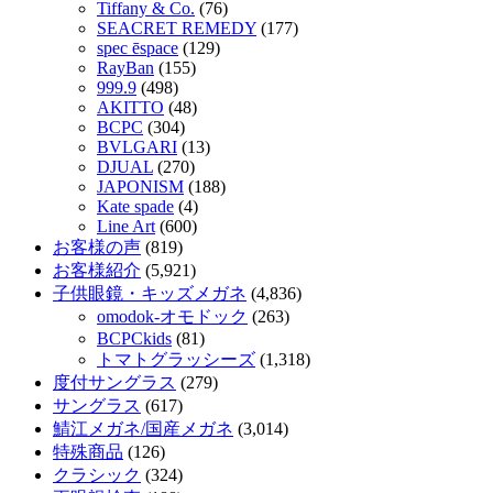
Tiffany & Co.
(76)
SEACRET REMEDY
(177)
spec ēspace
(129)
RayBan
(155)
999.9
(498)
AKITTO
(48)
BCPC
(304)
BVLGARI
(13)
DJUAL
(270)
JAPONISM
(188)
Kate spade
(4)
Line Art
(600)
お客様の声
(819)
お客様紹介
(5,921)
子供眼鏡・キッズメガネ
(4,836)
omodok-オモドック
(263)
BCPCkids
(81)
トマトグラッシーズ
(1,318)
度付サングラス
(279)
サングラス
(617)
鯖江メガネ/国産メガネ
(3,014)
特殊商品
(126)
クラシック
(324)