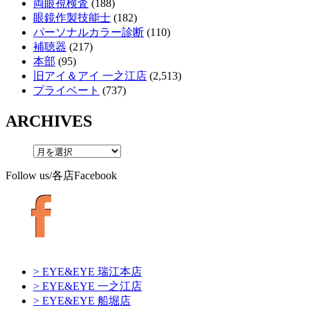
両眼視検査
(188)
眼鏡作製技能士
(182)
パーソナルカラー診断
(110)
補聴器
(217)
本部
(95)
旧アイ＆アイ 一之江店
(2,513)
プライベート
(737)
ARCHIVES
Follow us/各店Facebook
> EYE&EYE 瑞江本店
> EYE&EYE 一之江店
> EYE&EYE 船堀店