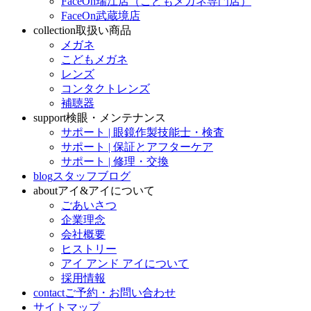
FaceOn瑞江店（こどもメガネ専門店）
FaceOn武蔵境店
collection
取扱い商品
メガネ
こどもメガネ
レンズ
コンタクトレンズ
補聴器
support
検眼・メンテナンス
サポート | 眼鏡作製技能士・検査
サポート | 保証とアフターケア
サポート | 修理・交換
blog
スタッフブログ
about
アイ&アイについて
ごあいさつ
企業理念
会社概要
ヒストリー
アイ アンド アイについて
採用情報
contact
ご予約・お問い合わせ
サイトマップ