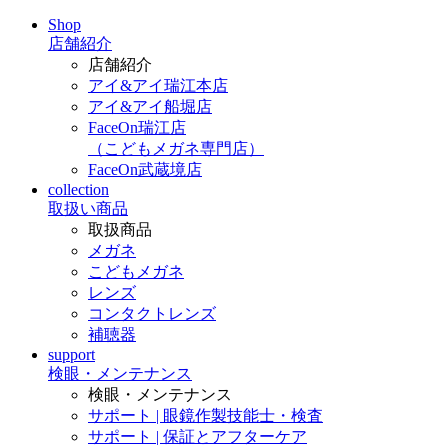
Shop
店舗紹介
店舗紹介
アイ&アイ瑞江本店
アイ&アイ船堀店
FaceOn瑞江店
（こどもメガネ専門店）
FaceOn武蔵境店
collection
取扱い商品
取扱商品
メガネ
こどもメガネ
レンズ
コンタクトレンズ
補聴器
support
検眼・メンテナンス
検眼・メンテナンス
サポート | 眼鏡作製技能士・検査
サポート | 保証とアフターケア