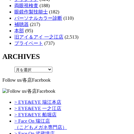
両眼視検査
(188)
眼鏡作製技能士
(182)
パーソナルカラー診断
(110)
補聴器
(217)
本部
(95)
旧アイ＆アイ 一之江店
(2,513)
プライベート
(737)
ARCHIVES
Follow us/各店Facebook
> EYE&EYE 瑞江本店
> EYE&EYE 一之江店
> EYE&EYE 船堀店
> Face On 瑞江店
（こどもメガネ専門店）
> Face On 武蔵境店