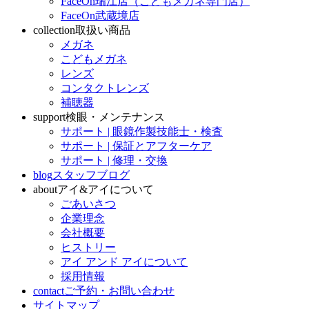
FaceOn瑞江店（こどもメガネ専門店）
FaceOn武蔵境店
collection
取扱い商品
メガネ
こどもメガネ
レンズ
コンタクトレンズ
補聴器
support
検眼・メンテナンス
サポート | 眼鏡作製技能士・検査
サポート | 保証とアフターケア
サポート | 修理・交換
blog
スタッフブログ
about
アイ&アイについて
ごあいさつ
企業理念
会社概要
ヒストリー
アイ アンド アイについて
採用情報
contact
ご予約・お問い合わせ
サイトマップ