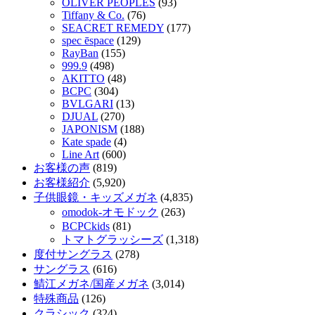
OLIVER PEOPLES
(93)
Tiffany & Co.
(76)
SEACRET REMEDY
(177)
spec ēspace
(129)
RayBan
(155)
999.9
(498)
AKITTO
(48)
BCPC
(304)
BVLGARI
(13)
DJUAL
(270)
JAPONISM
(188)
Kate spade
(4)
Line Art
(600)
お客様の声
(819)
お客様紹介
(5,920)
子供眼鏡・キッズメガネ
(4,835)
omodok-オモドック
(263)
BCPCkids
(81)
トマトグラッシーズ
(1,318)
度付サングラス
(278)
サングラス
(616)
鯖江メガネ/国産メガネ
(3,014)
特殊商品
(126)
クラシック
(324)