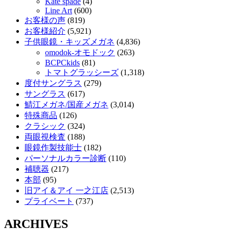
Kate spade
(4)
Line Art
(600)
お客様の声
(819)
お客様紹介
(5,921)
子供眼鏡・キッズメガネ
(4,836)
omodok-オモドック
(263)
BCPCkids
(81)
トマトグラッシーズ
(1,318)
度付サングラス
(279)
サングラス
(617)
鯖江メガネ/国産メガネ
(3,014)
特殊商品
(126)
クラシック
(324)
両眼視検査
(188)
眼鏡作製技能士
(182)
パーソナルカラー診断
(110)
補聴器
(217)
本部
(95)
旧アイ＆アイ 一之江店
(2,513)
プライベート
(737)
ARCHIVES