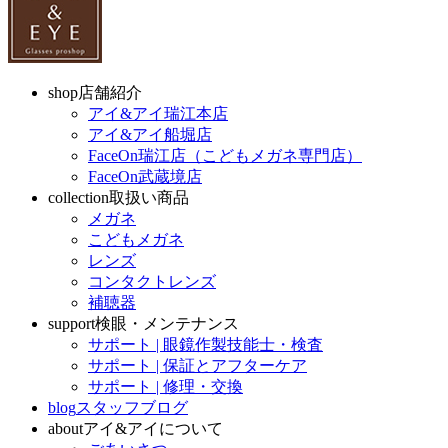
shop
店舗紹介
アイ&アイ瑞江本店
アイ&アイ船堀店
FaceOn瑞江店（こどもメガネ専門店）
FaceOn武蔵境店
collection
取扱い商品
メガネ
こどもメガネ
レンズ
コンタクトレンズ
補聴器
support
検眼・メンテナンス
サポート | 眼鏡作製技能士・検査
サポート | 保証とアフターケア
サポート | 修理・交換
blog
スタッフブログ
about
アイ&アイについて