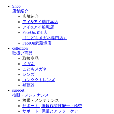
Shop
店舗紹介
店舗紹介
アイ&アイ瑞江本店
アイ&アイ船堀店
FaceOn瑞江店
（こどもメガネ専門店）
FaceOn武蔵境店
collection
取扱い商品
取扱商品
メガネ
こどもメガネ
レンズ
コンタクトレンズ
補聴器
support
検眼・メンテナンス
検眼・メンテナンス
サポート | 眼鏡作製技能士・検査
サポート | 保証とアフターケア