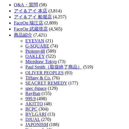
Q&A・質問
(58)
アイ＆アイ 本店
(3,814)
アイ＆アイ 船堀店
(4,257)
FaceOn 瑞江店
(2,809)
FaceOn 武蔵境店
(4,565)
商品紹介
(7,421)
EYEVAN
(21)
G-SQUARE
(74)
Ptolemy48
(589)
OAKLEY
(522)
Micedraw Tokyo
(73)
Paul Smith（取扱終了商品）
(519)
OLIVER PEOPLES
(93)
Tiffany & Co.
(76)
SEACRET REMEDY
(177)
spec ēspace
(129)
RayBan
(155)
999.9
(498)
AKITTO
(48)
BCPC
(304)
BVLGARI
(13)
DJUAL
(270)
JAPONISM
(188)