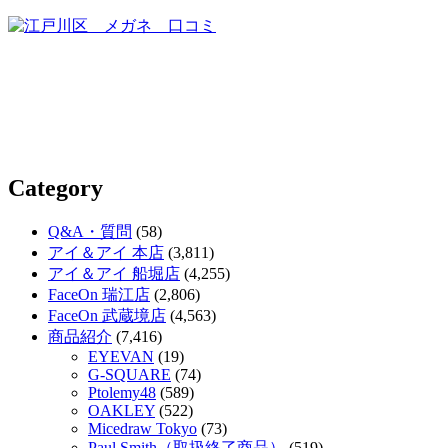
Category
Q&A・質問
(58)
アイ＆アイ 本店
(3,811)
アイ＆アイ 船堀店
(4,255)
FaceOn 瑞江店
(2,806)
FaceOn 武蔵境店
(4,563)
商品紹介
(7,416)
EYEVAN
(19)
G-SQUARE
(74)
Ptolemy48
(589)
OAKLEY
(522)
Micedraw Tokyo
(73)
Paul Smith（取扱終了商品）
(519)