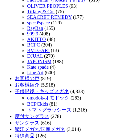
OLIVER PEOPLES
(93)
Tiffany & Co.
(76)
SEACRET REMEDY
(177)
spec ēspace
(129)
RayBan
(155)
999.9
(498)
AKITTO
(48)
BCPC
(304)
BVLGARI
(13)
DJUAL
(270)
JAPONISM
(188)
Kate spade
(4)
Line Art
(600)
お客様の声
(819)
お客様紹介
(5,918)
子供眼鏡・キッズメガネ
(4,833)
omodok-オモドック
(263)
BCPCkids
(81)
トマトグラッシーズ
(1,316)
度付サングラス
(278)
サングラス
(616)
鯖江メガネ/国産メガネ
(3,014)
特殊商品
(126)