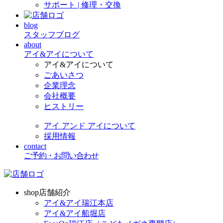
サポート | 修理・交換
blog
スタッフブログ
about
アイ&アイについて
アイ&アイについて
ごあいさつ
企業理念
会社概要
ヒストリー
アイ アンド アイについて
採用情報
contact
ご予約・お問い合わせ
shop
店舗紹介
アイ&アイ瑞江本店
アイ&アイ船堀店