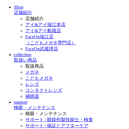
Shop
店舗紹介
店舗紹介
アイ&アイ瑞江本店
アイ&アイ船堀店
FaceOn瑞江店
（こどもメガネ専門店）
FaceOn武蔵境店
collection
取扱い商品
取扱商品
メガネ
こどもメガネ
レンズ
コンタクトレンズ
補聴器
support
検眼・メンテナンス
検眼・メンテナンス
サポート | 眼鏡作製技能士・検査
サポート | 保証とアフターケア