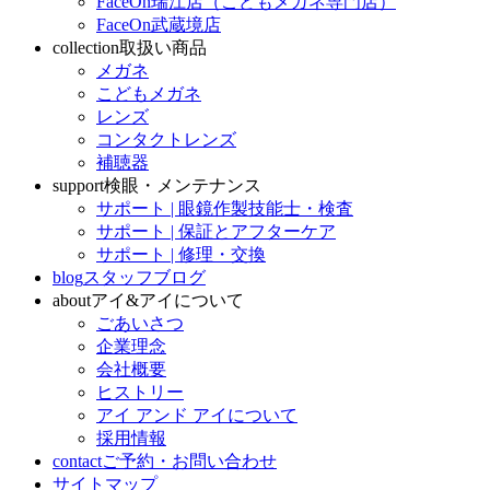
FaceOn瑞江店（こどもメガネ専門店）
FaceOn武蔵境店
collection
取扱い商品
メガネ
こどもメガネ
レンズ
コンタクトレンズ
補聴器
support
検眼・メンテナンス
サポート | 眼鏡作製技能士・検査
サポート | 保証とアフターケア
サポート | 修理・交換
blog
スタッフブログ
about
アイ&アイについて
ごあいさつ
企業理念
会社概要
ヒストリー
アイ アンド アイについて
採用情報
contact
ご予約・お問い合わせ
サイトマップ