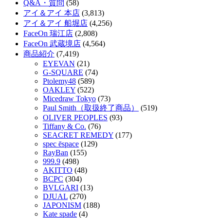
Q&A・質問
(58)
アイ＆アイ 本店
(3,813)
アイ＆アイ 船堀店
(4,256)
FaceOn 瑞江店
(2,808)
FaceOn 武蔵境店
(4,564)
商品紹介
(7,419)
EYEVAN
(21)
G-SQUARE
(74)
Ptolemy48
(589)
OAKLEY
(522)
Micedraw Tokyo
(73)
Paul Smith（取扱終了商品）
(519)
OLIVER PEOPLES
(93)
Tiffany & Co.
(76)
SEACRET REMEDY
(177)
spec ēspace
(129)
RayBan
(155)
999.9
(498)
AKITTO
(48)
BCPC
(304)
BVLGARI
(13)
DJUAL
(270)
JAPONISM
(188)
Kate spade
(4)