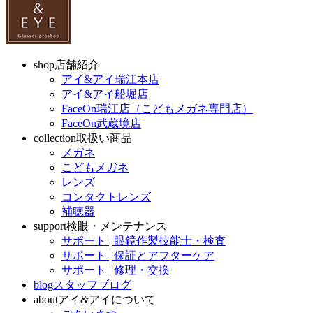
shop
店舗紹介
アイ&アイ瑞江本店
アイ&アイ船堀店
FaceOn瑞江店（こどもメガネ専門店）
FaceOn武蔵境店
collection
取扱い商品
メガネ
こどもメガネ
レンズ
コンタクトレンズ
補聴器
support
検眼・メンテナンス
サポート | 眼鏡作製技能士・検査
サポート | 保証とアフターケア
サポート | 修理・交換
blog
スタッフブログ
about
アイ&アイについて