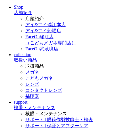
Shop
店舗紹介
店舗紹介
アイ&アイ瑞江本店
アイ&アイ船堀店
FaceOn瑞江店
（こどもメガネ専門店）
FaceOn武蔵境店
collection
取扱い商品
取扱商品
メガネ
こどもメガネ
レンズ
コンタクトレンズ
補聴器
support
検眼・メンテナンス
検眼・メンテナンス
サポート | 眼鏡作製技能士・検査
サポート | 保証とアフターケア