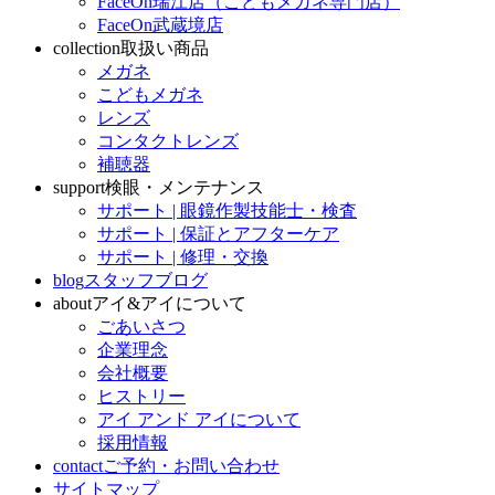
FaceOn瑞江店（こどもメガネ専門店）
FaceOn武蔵境店
collection
取扱い商品
メガネ
こどもメガネ
レンズ
コンタクトレンズ
補聴器
support
検眼・メンテナンス
サポート | 眼鏡作製技能士・検査
サポート | 保証とアフターケア
サポート | 修理・交換
blog
スタッフブログ
about
アイ&アイについて
ごあいさつ
企業理念
会社概要
ヒストリー
アイ アンド アイについて
採用情報
contact
ご予約・お問い合わせ
サイトマップ