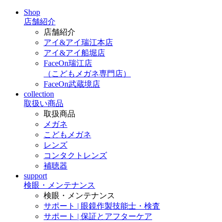
Shop
店舗紹介
店舗紹介
アイ&アイ瑞江本店
アイ&アイ船堀店
FaceOn瑞江店
（こどもメガネ専門店）
FaceOn武蔵境店
collection
取扱い商品
取扱商品
メガネ
こどもメガネ
レンズ
コンタクトレンズ
補聴器
support
検眼・メンテナンス
検眼・メンテナンス
サポート | 眼鏡作製技能士・検査
サポート | 保証とアフターケア