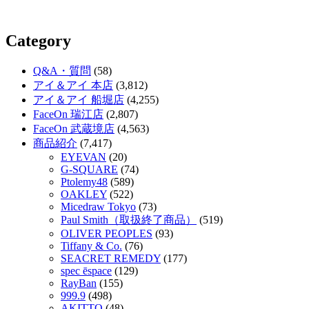
Category
Q&A・質問
(58)
アイ＆アイ 本店
(3,812)
アイ＆アイ 船堀店
(4,255)
FaceOn 瑞江店
(2,807)
FaceOn 武蔵境店
(4,563)
商品紹介
(7,417)
EYEVAN
(20)
G-SQUARE
(74)
Ptolemy48
(589)
OAKLEY
(522)
Micedraw Tokyo
(73)
Paul Smith（取扱終了商品）
(519)
OLIVER PEOPLES
(93)
Tiffany & Co.
(76)
SEACRET REMEDY
(177)
spec ēspace
(129)
RayBan
(155)
999.9
(498)
AKITTO
(48)