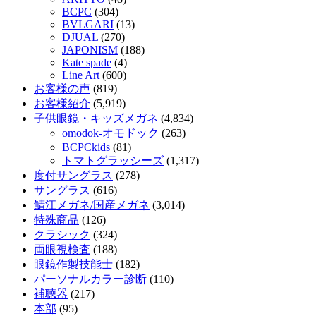
BCPC
(304)
BVLGARI
(13)
DJUAL
(270)
JAPONISM
(188)
Kate spade
(4)
Line Art
(600)
お客様の声
(819)
お客様紹介
(5,919)
子供眼鏡・キッズメガネ
(4,834)
omodok-オモドック
(263)
BCPCkids
(81)
トマトグラッシーズ
(1,317)
度付サングラス
(278)
サングラス
(616)
鯖江メガネ/国産メガネ
(3,014)
特殊商品
(126)
クラシック
(324)
両眼視検査
(188)
眼鏡作製技能士
(182)
パーソナルカラー診断
(110)
補聴器
(217)
本部
(95)