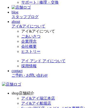
サポート | 修理・交換
blog
スタッフブログ
about
アイ&アイについて
アイ&アイについて
ごあいさつ
企業理念
会社概要
ヒストリー
アイ アンド アイについて
採用情報
contact
ご予約・お問い合わせ
shop
店舗紹介
アイ&アイ瑞江本店
アイ&アイ船堀店