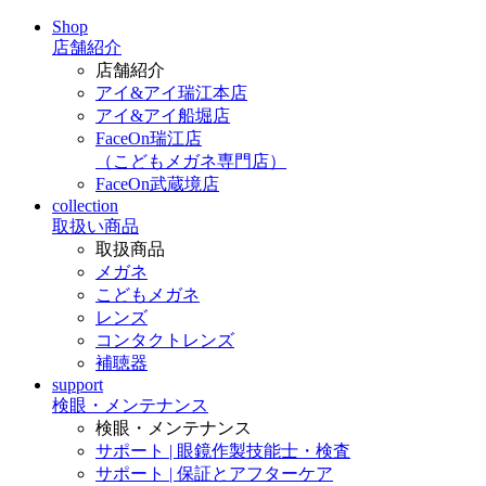
Shop
店舗紹介
店舗紹介
アイ&アイ瑞江本店
アイ&アイ船堀店
FaceOn瑞江店
（こどもメガネ専門店）
FaceOn武蔵境店
collection
取扱い商品
取扱商品
メガネ
こどもメガネ
レンズ
コンタクトレンズ
補聴器
support
検眼・メンテナンス
検眼・メンテナンス
サポート | 眼鏡作製技能士・検査
サポート | 保証とアフターケア