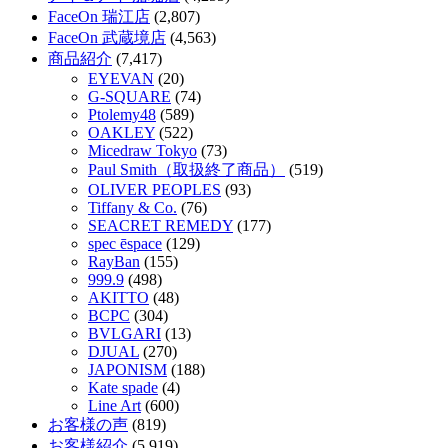
FaceOn 瑞江店
(2,807)
FaceOn 武蔵境店
(4,563)
商品紹介
(7,417)
EYEVAN
(20)
G-SQUARE
(74)
Ptolemy48
(589)
OAKLEY
(522)
Micedraw Tokyo
(73)
Paul Smith（取扱終了商品）
(519)
OLIVER PEOPLES
(93)
Tiffany & Co.
(76)
SEACRET REMEDY
(177)
spec ēspace
(129)
RayBan
(155)
999.9
(498)
AKITTO
(48)
BCPC
(304)
BVLGARI
(13)
DJUAL
(270)
JAPONISM
(188)
Kate spade
(4)
Line Art
(600)
お客様の声
(819)
お客様紹介
(5,919)