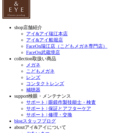
shop
店舗紹介
アイ&アイ瑞江本店
アイ&アイ船堀店
FaceOn瑞江店（こどもメガネ専門店）
FaceOn武蔵境店
collection
取扱い商品
メガネ
こどもメガネ
レンズ
コンタクトレンズ
補聴器
support
検眼・メンテナンス
サポート | 眼鏡作製技能士・検査
サポート | 保証とアフターケア
サポート | 修理・交換
blog
スタッフブログ
about
アイ&アイについて