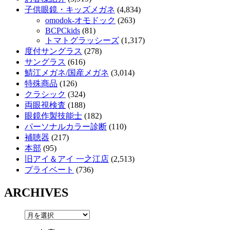
子供眼鏡・キッズメガネ
(4,834)
omodok-オモドック
(263)
BCPCkids
(81)
トマトグラッシーズ
(1,317)
度付サングラス
(278)
サングラス
(616)
鯖江メガネ/国産メガネ
(3,014)
特殊商品
(126)
クラシック
(324)
両眼視検査
(188)
眼鏡作製技能士
(182)
パーソナルカラー診断
(110)
補聴器
(217)
本部
(95)
旧アイ＆アイ 一之江店
(2,513)
プライベート
(736)
ARCHIVES