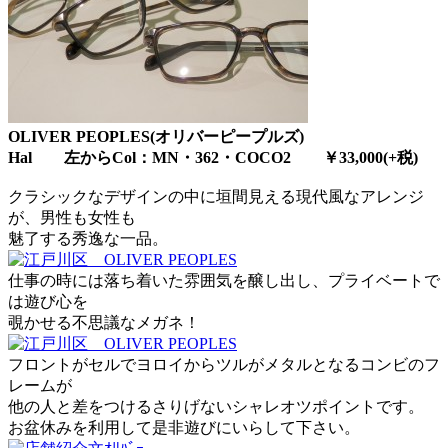
OLIVER PEOPLES(オリバーピープルズ)
Hal 左からCol：MN・362・COCO2 ￥33,000(+税)
クラシックなデザインの中に垣間見える現代風なアレンジ
が、男性も女性も
魅了する秀逸な一品。
仕事の時には落ち着いた雰囲気を醸し出し、プライベートで
は遊び心を
覗かせる不思議なメガネ！
フロントがセルでヨロイからツルがメタルとなるコンビのフ
レームが
他の人と差をつけるさりげないシャレオツポイントです。
お盆休みを利用して是非遊びにいらして下さい。