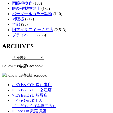
両眼視検査
(188)
眼鏡作製技能士
(182)
パーソナルカラー診断
(110)
補聴器
(217)
本部
(95)
旧アイ＆アイ 一之江店
(2,513)
プライベート
(736)
ARCHIVES
Follow us/各店Facebook
> EYE&EYE 瑞江本店
> EYE&EYE 一之江店
> EYE&EYE 船堀店
> Face On 瑞江店
（こどもメガネ専門店）
> Face On 武蔵境店