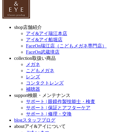
shop
店舗紹介
アイ&アイ瑞江本店
アイ&アイ船堀店
FaceOn瑞江店（こどもメガネ専門店）
FaceOn武蔵境店
collection
取扱い商品
メガネ
こどもメガネ
レンズ
コンタクトレンズ
補聴器
support
検眼・メンテナンス
サポート | 眼鏡作製技能士・検査
サポート | 保証とアフターケア
サポート | 修理・交換
blog
スタッフブログ
about
アイ&アイについて