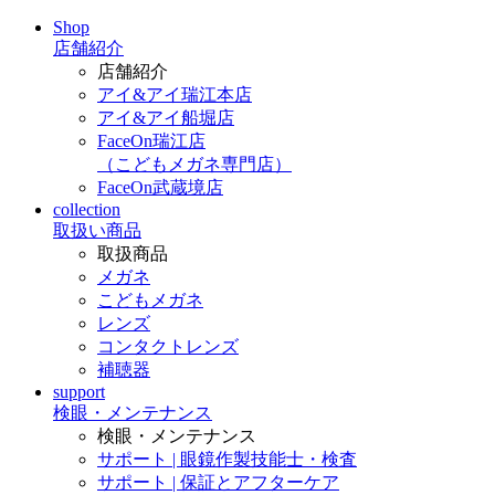
Shop
店舗紹介
店舗紹介
アイ&アイ瑞江本店
アイ&アイ船堀店
FaceOn瑞江店
（こどもメガネ専門店）
FaceOn武蔵境店
collection
取扱い商品
取扱商品
メガネ
こどもメガネ
レンズ
コンタクトレンズ
補聴器
support
検眼・メンテナンス
検眼・メンテナンス
サポート | 眼鏡作製技能士・検査
サポート | 保証とアフターケア