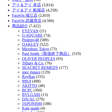
アイ＆アイ 本店
(3,814)
アイ＆アイ 船堀店
(4,258)
FaceOn 瑞江店
(2,810)
FaceOn 武蔵境店
(4,566)
商品紹介
(7,422)
EYEVAN
(21)
G-SQUARE
(74)
Ptolemy48
(589)
OAKLEY
(522)
Micedraw Tokyo
(73)
Paul Smith（取扱終了商品）
(519)
OLIVER PEOPLES
(93)
Tiffany & Co.
(76)
SEACRET REMEDY
(177)
spec ēspace
(129)
RayBan
(155)
999.9
(498)
AKITTO
(48)
BCPC
(304)
BVLGARI
(13)
DJUAL
(270)
JAPONISM
(188)
Kate spade
(4)