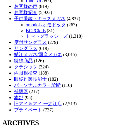
Line Art
(600)
お客様の声
(819)
お客様紹介
(5,922)
子供眼鏡・キッズメガネ
(4,837)
omodok-オモドック
(263)
BCPCkids
(81)
トマトグラッシーズ
(1,318)
度付サングラス
(279)
サングラス
(618)
鯖江メガネ/国産メガネ
(3,015)
特殊商品
(126)
クラシック
(324)
両眼視検査
(188)
眼鏡作製技能士
(182)
パーソナルカラー診断
(110)
補聴器
(217)
本部
(95)
旧アイ＆アイ 一之江店
(2,513)
プライベート
(737)
ARCHIVES