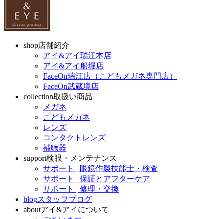
shop
店舗紹介
アイ&アイ瑞江本店
アイ&アイ船堀店
FaceOn瑞江店（こどもメガネ専門店）
FaceOn武蔵境店
collection
取扱い商品
メガネ
こどもメガネ
レンズ
コンタクトレンズ
補聴器
support
検眼・メンテナンス
サポート | 眼鏡作製技能士・検査
サポート | 保証とアフターケア
サポート | 修理・交換
blog
スタッフブログ
about
アイ&アイについて