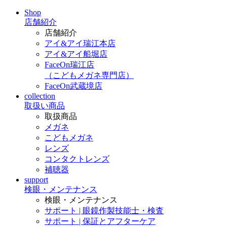
Shop
店舗紹介
店舗紹介
アイ&アイ瑞江本店
アイ&アイ船堀店
FaceOn瑞江店
（こどもメガネ専門店）
FaceOn武蔵境店
collection
取扱い商品
取扱商品
メガネ
こどもメガネ
レンズ
コンタクトレンズ
補聴器
support
検眼・メンテナンス
検眼・メンテナンス
サポート | 眼鏡作製技能士・検査
サポート | 保証とアフターケア