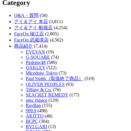
Category
Q&A・質問
(58)
アイ＆アイ 本店
(3,811)
アイ＆アイ 船堀店
(4,254)
FaceOn 瑞江店
(2,805)
FaceOn 武蔵境店
(4,562)
商品紹介
(7,414)
EYEVAN
(19)
G-SQUARE
(74)
Ptolemy48
(589)
OAKLEY
(522)
Micedraw Tokyo
(73)
Paul Smith（取扱終了商品）
(519)
OLIVER PEOPLES
(93)
Tiffany & Co.
(76)
SEACRET REMEDY
(177)
spec ēspace
(129)
RayBan
(155)
999.9
(498)
AKITTO
(48)
BCPC
(304)
BVLGARI
(13)