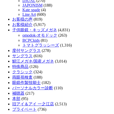
DJUAL
(270)
JAPONISM
(188)
Kate spade
(4)
Line Art
(600)
お客様の声
(819)
お客様紹介
(5,917)
子供眼鏡・キッズメガネ
(4,831)
omodok-オモドック
(263)
BCPCkids
(81)
トマトグラッシーズ
(1,316)
度付サングラス
(278)
サングラス
(616)
鯖江メガネ/国産メガネ
(3,014)
特殊商品
(126)
クラシック
(324)
両眼視検査
(188)
眼鏡作製技能士
(182)
パーソナルカラー診断
(110)
補聴器
(217)
本部
(95)
旧アイ＆アイ 一之江店
(2,513)
プライベート
(736)