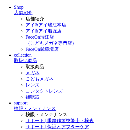
Shop
店舗紹介
店舗紹介
アイ&アイ瑞江本店
アイ&アイ船堀店
FaceOn瑞江店
（こどもメガネ専門店）
FaceOn武蔵境店
collection
取扱い商品
取扱商品
メガネ
こどもメガネ
レンズ
コンタクトレンズ
補聴器
support
検眼・メンテナンス
検眼・メンテナンス
サポート | 眼鏡作製技能士・検査
サポート | 保証とアフターケア