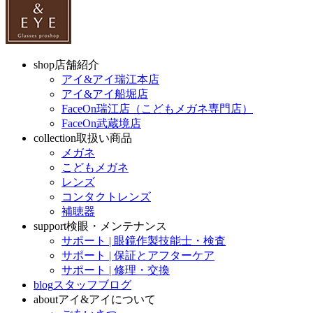
shop
店舗紹介
アイ&アイ瑞江本店
アイ&アイ船堀店
FaceOn瑞江店（こどもメガネ専門店）
FaceOn武蔵境店
collection
取扱い商品
メガネ
こどもメガネ
レンズ
コンタクトレンズ
補聴器
support
検眼・メンテナンス
サポート | 眼鏡作製技能士・検査
サポート | 保証とアフターケア
サポート | 修理・交換
blog
スタッフブログ
about
アイ&アイについて