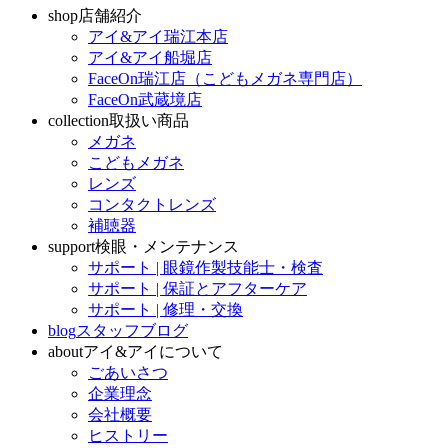
shop
店舗紹介
アイ&アイ瑞江本店
アイ&アイ船堀店
FaceOn瑞江店（こどもメガネ専門店）
FaceOn武蔵境店
collection
取扱い商品
メガネ
こどもメガネ
レンズ
コンタクトレンズ
補聴器
support
検眼・メンテナンス
サポート | 眼鏡作製技能士・検査
サポート | 保証とアフターケア
サポート | 修理・交換
blog
スタッフブログ
about
アイ&アイについて
ごあいさつ
企業理念
会社概要
ヒストリー