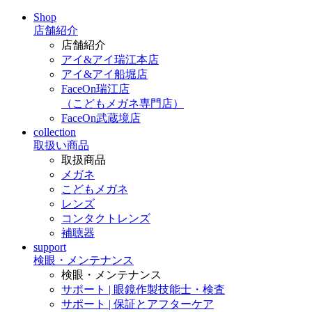
Shop
店舗紹介
店舗紹介
アイ&アイ瑞江本店
アイ&アイ船堀店
FaceOn瑞江店
（こどもメガネ専門店）
FaceOn武蔵境店
collection
取扱い商品
取扱商品
メガネ
こどもメガネ
レンズ
コンタクトレンズ
補聴器
support
検眼・メンテナンス
検眼・メンテナンス
サポート | 眼鏡作製技能士・検査
サポート | 保証とアフターケア