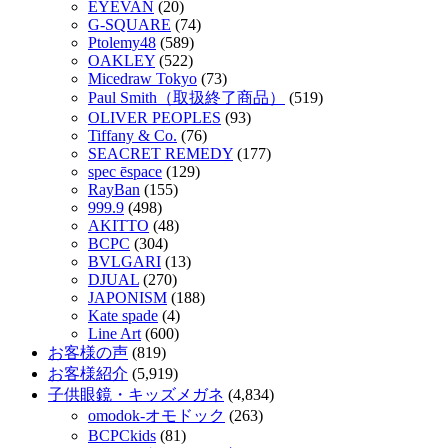
EYEVAN
(20)
G-SQUARE
(74)
Ptolemy48
(589)
OAKLEY
(522)
Micedraw Tokyo
(73)
Paul Smith（取扱終了商品）
(519)
OLIVER PEOPLES
(93)
Tiffany & Co.
(76)
SEACRET REMEDY
(177)
spec ēspace
(129)
RayBan
(155)
999.9
(498)
AKITTO
(48)
BCPC
(304)
BVLGARI
(13)
DJUAL
(270)
JAPONISM
(188)
Kate spade
(4)
Line Art
(600)
お客様の声
(819)
お客様紹介
(5,919)
子供眼鏡・キッズメガネ
(4,834)
omodok-オモドック
(263)
BCPCkids
(81)