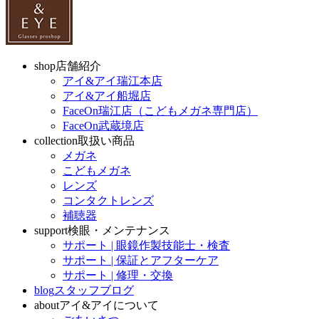
shop
店舗紹介
アイ&アイ瑞江本店
アイ&アイ船堀店
FaceOn瑞江店（こどもメガネ専門店）
FaceOn武蔵境店
collection
取扱い商品
メガネ
こどもメガネ
レンズ
コンタクトレンズ
補聴器
support
検眼・メンテナンス
サポート | 眼鏡作製技能士・検査
サポート | 保証とアフターケア
サポート | 修理・交換
blog
スタッフブログ
about
アイ&アイについて