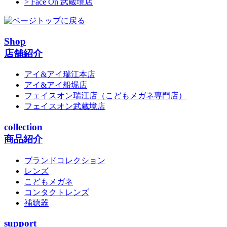
> Face On 武蔵境店
Shop
店舗紹介
アイ&アイ瑞江本店
アイ&アイ船堀店
フェイスオン瑞江店
（こどもメガネ専門店）
フェイスオン武蔵境店
collection
商品紹介
ブランドコレクション
レンズ
こどもメガネ
コンタクトレンズ
補聴器
support