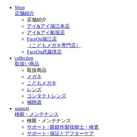
Shop
店舗紹介
店舗紹介
アイ&アイ瑞江本店
アイ&アイ船堀店
FaceOn瑞江店
（こどもメガネ専門店）
FaceOn武蔵境店
collection
取扱い商品
取扱商品
メガネ
こどもメガネ
レンズ
コンタクトレンズ
補聴器
support
検眼・メンテナンス
検眼・メンテナンス
サポート | 眼鏡作製技能士・検査
サポート | 保証とアフターケア