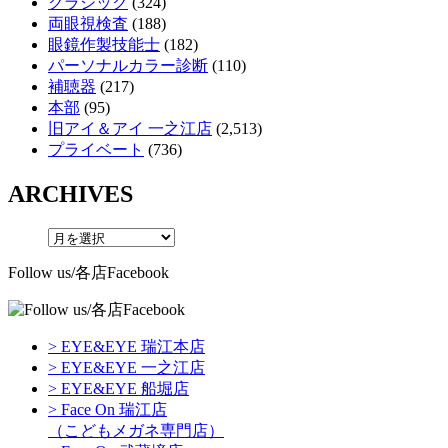
クラシック
(324)
両眼視検査
(188)
眼鏡作製技能士
(182)
パーソナルカラー診断
(110)
補聴器
(217)
本部
(95)
旧アイ＆アイ 一之江店
(2,513)
プライベート
(736)
ARCHIVES
Follow us/各店Facebook
> EYE&EYE 瑞江本店
> EYE&EYE 一之江店
> EYE&EYE 船堀店
> Face On 瑞江店
（こどもメガネ専門店）