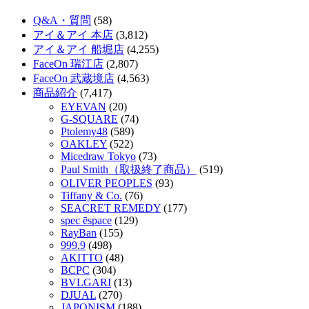
Q&A・質問
(58)
アイ＆アイ 本店
(3,812)
アイ＆アイ 船堀店
(4,255)
FaceOn 瑞江店
(2,807)
FaceOn 武蔵境店
(4,563)
商品紹介
(7,417)
EYEVAN
(20)
G-SQUARE
(74)
Ptolemy48
(589)
OAKLEY
(522)
Micedraw Tokyo
(73)
Paul Smith（取扱終了商品）
(519)
OLIVER PEOPLES
(93)
Tiffany & Co.
(76)
SEACRET REMEDY
(177)
spec ēspace
(129)
RayBan
(155)
999.9
(498)
AKITTO
(48)
BCPC
(304)
BVLGARI
(13)
DJUAL
(270)
JAPONISM
(188)