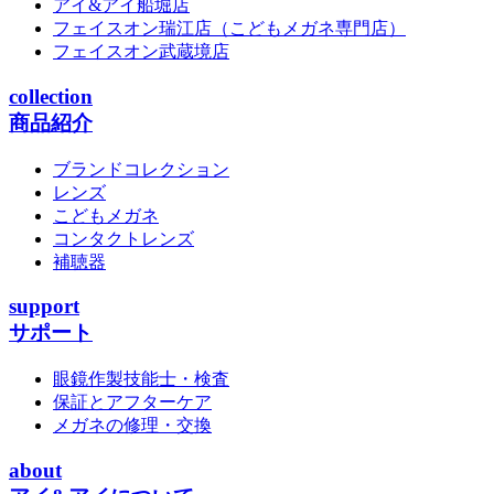
アイ&アイ船堀店
フェイスオン瑞江店
（こどもメガネ専門店）
フェイスオン武蔵境店
collection
商品紹介
ブランドコレクション
レンズ
こどもメガネ
コンタクトレンズ
補聴器
support
サポート
眼鏡作製技能士・検査
保証とアフターケア
メガネの修理・交換
about