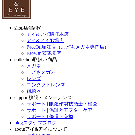
shop
店舗紹介
アイ&アイ瑞江本店
アイ&アイ船堀店
FaceOn瑞江店（こどもメガネ専門店）
FaceOn武蔵境店
collection
取扱い商品
メガネ
こどもメガネ
レンズ
コンタクトレンズ
補聴器
support
検眼・メンテナンス
サポート | 眼鏡作製技能士・検査
サポート | 保証とアフターケア
サポート | 修理・交換
blog
スタッフブログ
about
アイ&アイについて