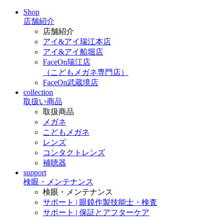
Shop
店舗紹介
店舗紹介
アイ&アイ瑞江本店
アイ&アイ船堀店
FaceOn瑞江店
（こどもメガネ専門店）
FaceOn武蔵境店
collection
取扱い商品
取扱商品
メガネ
こどもメガネ
レンズ
コンタクトレンズ
補聴器
support
検眼・メンテナンス
検眼・メンテナンス
サポート | 眼鏡作製技能士・検査
サポート | 保証とアフターケア