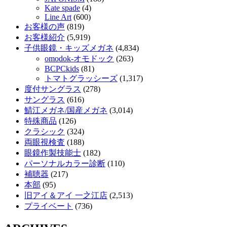
Kate spade
(4)
Line Art
(600)
お客様の声
(819)
お客様紹介
(5,919)
子供眼鏡・キッズメガネ
(4,834)
omodok-オモドック
(263)
BCPCkids
(81)
トマトグラッシーズ
(1,317)
度付サングラス
(278)
サングラス
(616)
鯖江メガネ/国産メガネ
(3,014)
特殊商品
(126)
クラシック
(324)
両眼視検査
(188)
眼鏡作製技能士
(182)
パーソナルカラー診断
(110)
補聴器
(217)
本部
(95)
旧アイ＆アイ 一之江店
(2,513)
プライベート
(736)