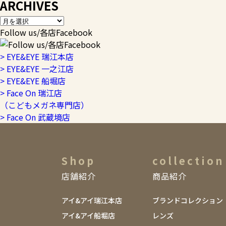
ARCHIVES
Follow us/各店Facebook
> EYE&EYE 瑞江本店
> EYE&EYE 一之江店
> EYE&EYE 船堀店
> Face On 瑞江店
（こどもメガネ専門店）
> Face On 武蔵境店
Shop
collection
店舗紹介
商品紹介
アイ&アイ瑞江本店
ブランドコレクション
アイ&アイ船堀店
レンズ