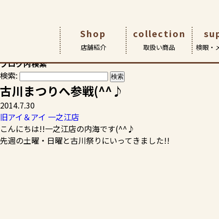
HOME
>
スタッフブログ
>
旧アイ＆アイ 一之江店
>
古川まつり
Shop
collection
su
スタッフブログ
店舗紹介
取扱い商品
検眼・
お客様の素敵な笑顔やおすすめ商品など、各店からの情報満載
ブログ内検索
検索:
店舗紹介
取扱商品
検眼・メンテナンス
アイ&アイについて
アイ&アイ瑞江本店
メガネ
ごあいさ
サポート 
こどもメ
古川まつりへ参戦(^^♪
アイ アン
2014.7.30
旧アイ＆アイ 一之江店
こんにちは!!一之江店の内海です(^^♪
先週の土曜・日曜と古川祭りにいってきました!!