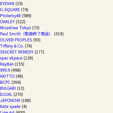
EYEVAN
(19)
G-SQUARE
(74)
Ptolemy48
(589)
OAKLEY
(522)
Micedraw Tokyo
(73)
Paul Smith（取扱終了商品）
(519)
OLIVER PEOPLES
(93)
Tiffany & Co.
(76)
SEACRET REMEDY
(177)
spec ēspace
(129)
RayBan
(155)
999.9
(498)
AKITTO
(48)
BCPC
(304)
BVLGARI
(13)
DJUAL
(270)
JAPONISM
(188)
Kate spade
(4)
Line Art
(600)