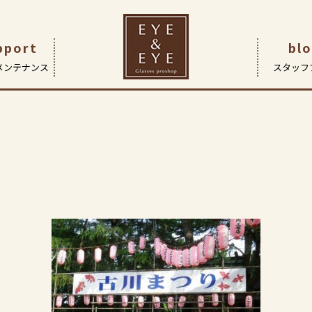
へ参戦(^^♪
pport
bl
メンテナンス
スタッフ
です
つ
| 眼鏡作製技能士・検査
ガネ
アイ&アイ船堀店
企業理念
レンズ
会社概要
コンタクトレンズ
サポート | 保証とアフターケア
FaceOn瑞江店
ヒストリー
補聴器
Fac
（こどもメガネ専門店）
ド アイについて
採用情報