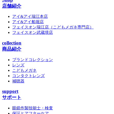
店舗紹介
アイ&アイ瑞江本店
アイ&アイ船堀店
フェイスオン瑞江店
（こどもメガネ専門店）
フェイスオン武蔵境店
collection
商品紹介
ブランドコレクション
レンズ
こどもメガネ
コンタクトレンズ
補聴器
support
サポート
眼鏡作製技能士・検査
保証とアフターケア