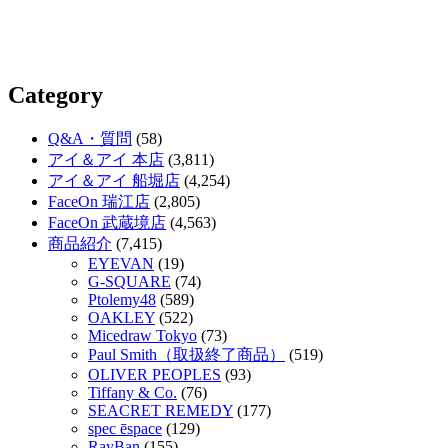
Category
Q&A・質問
(58)
アイ＆アイ 本店
(3,811)
アイ＆アイ 船堀店
(4,254)
FaceOn 瑞江店
(2,805)
FaceOn 武蔵境店
(4,563)
商品紹介
(7,415)
EYEVAN
(19)
G-SQUARE
(74)
Ptolemy48
(589)
OAKLEY
(522)
Micedraw Tokyo
(73)
Paul Smith（取扱終了商品）
(519)
OLIVER PEOPLES
(93)
Tiffany & Co.
(76)
SEACRET REMEDY
(177)
spec ēspace
(129)
RayBan
(155)