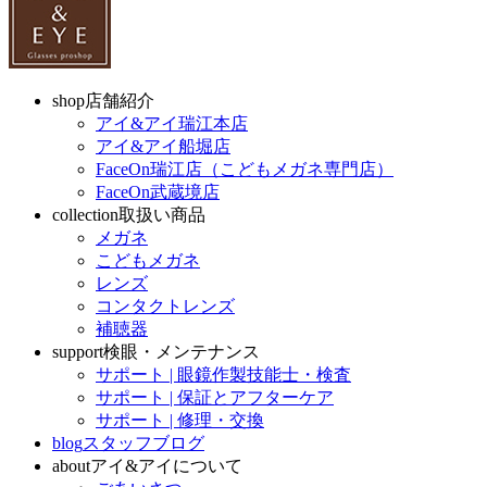
shop
店舗紹介
アイ&アイ瑞江本店
アイ&アイ船堀店
FaceOn瑞江店（こどもメガネ専門店）
FaceOn武蔵境店
collection
取扱い商品
メガネ
こどもメガネ
レンズ
コンタクトレンズ
補聴器
support
検眼・メンテナンス
サポート | 眼鏡作製技能士・検査
サポート | 保証とアフターケア
サポート | 修理・交換
blog
スタッフブログ
about
アイ&アイについて