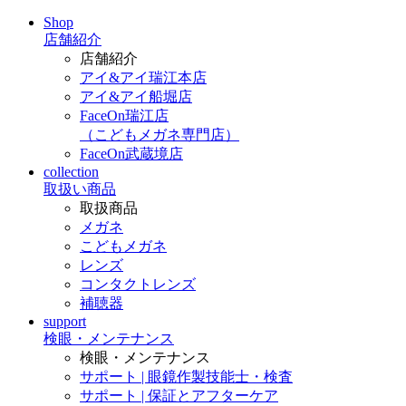
Shop
店舗紹介
店舗紹介
アイ&アイ瑞江本店
アイ&アイ船堀店
FaceOn瑞江店
（こどもメガネ専門店）
FaceOn武蔵境店
collection
取扱い商品
取扱商品
メガネ
こどもメガネ
レンズ
コンタクトレンズ
補聴器
support
検眼・メンテナンス
検眼・メンテナンス
サポート | 眼鏡作製技能士・検査
サポート | 保証とアフターケア