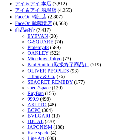
アイ＆アイ 本店
(3,812)
アイ＆アイ 船堀店
(4,255)
FaceOn 瑞江店
(2,807)
FaceOn 武蔵境店
(4,563)
商品紹介
(7,417)
EYEVAN
(20)
G-SQUARE
(74)
Ptolemy48
(589)
OAKLEY
(522)
Micedraw Tokyo
(73)
Paul Smith（取扱終了商品）
(519)
OLIVER PEOPLES
(93)
Tiffany & Co.
(76)
SEACRET REMEDY
(177)
spec ēspace
(129)
RayBan
(155)
999.9
(498)
AKITTO
(48)
BCPC
(304)
BVLGARI
(13)
DJUAL
(270)
JAPONISM
(188)
Kate spade
(4)
Line Art
(600)