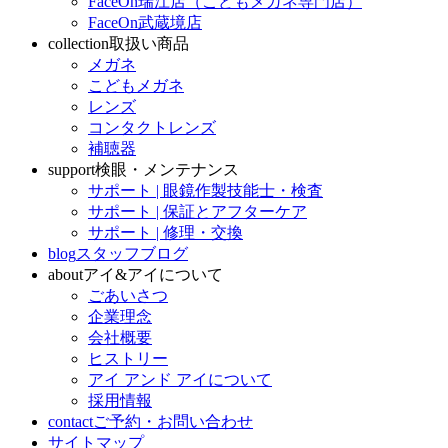
FaceOn瑞江店（こどもメガネ専門店）
FaceOn武蔵境店
collection
取扱い商品
メガネ
こどもメガネ
レンズ
コンタクトレンズ
補聴器
support
検眼・メンテナンス
サポート | 眼鏡作製技能士・検査
サポート | 保証とアフターケア
サポート | 修理・交換
blog
スタッフブログ
about
アイ&アイについて
ごあいさつ
企業理念
会社概要
ヒストリー
アイ アンド アイについて
採用情報
contact
ご予約・お問い合わせ
サイトマップ