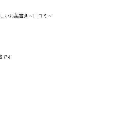
しいお葉書き～口コミ～
載です
～