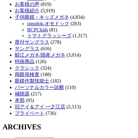
お客様の声
(819)
お客様紹介
(5,919)
子供眼鏡・キッズメガネ
(4,834)
omodok-オモドック
(263)
BCPCkids
(81)
トマトグラッシーズ
(1,317)
度付サングラス
(278)
サングラス
(616)
鯖江メガネ/国産メガネ
(3,014)
特殊商品
(126)
クラシック
(324)
両眼視検査
(188)
眼鏡作製技能士
(182)
パーソナルカラー診断
(110)
補聴器
(217)
本部
(95)
旧アイ＆アイ 一之江店
(2,513)
プライベート
(736)
ARCHIVES