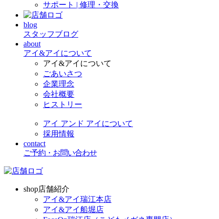
サポート | 修理・交換
blog
スタッフブログ
about
アイ&アイについて
アイ&アイについて
ごあいさつ
企業理念
会社概要
ヒストリー
アイ アンド アイについて
採用情報
contact
ご予約・お問い合わせ
shop
店舗紹介
アイ&アイ瑞江本店
アイ&アイ船堀店