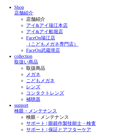
Shop
店舗紹介
店舗紹介
アイ&アイ瑞江本店
アイ&アイ船堀店
FaceOn瑞江店
（こどもメガネ専門店）
FaceOn武蔵境店
collection
取扱い商品
取扱商品
メガネ
こどもメガネ
レンズ
コンタクトレンズ
補聴器
support
検眼・メンテナンス
検眼・メンテナンス
サポート | 眼鏡作製技能士・検査
サポート | 保証とアフターケア