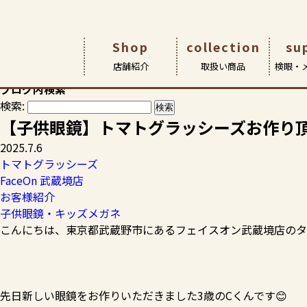
HOME
>
スタッフブログ
>
子供眼鏡・キッズメガネ
>
トマト
Shop
collection
su
スタッフブログ
店舗紹介
取扱い商品
検眼・
お客様の素敵な笑顔やおすすめ商品など、各店からの情報満載
ブログ内検索
検索:
店舗紹介
取扱商品
検眼・メンテナンス
アイ&アイについて
アイ&アイ瑞江本店
メガネ
ごあいさ
サポート 
こどもメ
【子供眼鏡】トマトグラッシーズお作り
アイ アン
2025.7.6
トマトグラッシーズ
FaceOn 武蔵境店
お客様紹介
子供眼鏡・キッズメガネ
こんにちは、東京都武蔵野市にあるフェイスオン武蔵境店のタ
先日新しい眼鏡をお作りいただきました3歳のCくんです😊