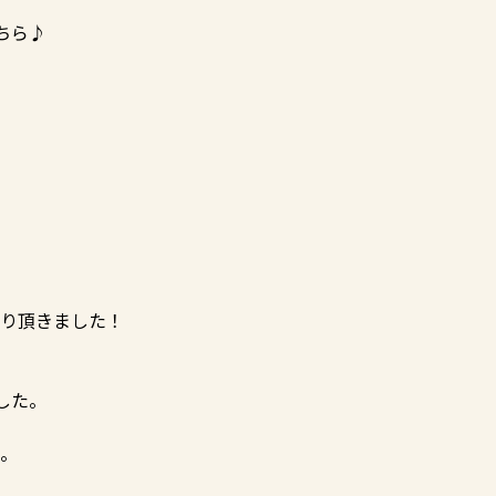
ちら♪
）
り頂きました！
した。
。