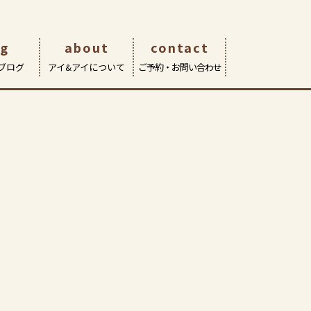
した！
og
about
contact
ブログ
アイ&アイについて
ご予約・お問い合わせ
eOn武蔵境店
サポート | 修理・交換