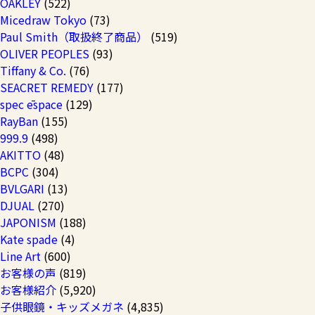
OAKLEY
(522)
Micedraw Tokyo
(73)
Paul Smith（取扱終了商品）
(519)
OLIVER PEOPLES
(93)
Tiffany & Co.
(76)
SEACRET REMEDY
(177)
spec ēspace
(129)
RayBan
(155)
999.9
(498)
AKITTO
(48)
BCPC
(304)
BVLGARI
(13)
DJUAL
(270)
JAPONISM
(188)
Kate spade
(4)
Line Art
(600)
お客様の声
(819)
お客様紹介
(5,920)
子供眼鏡・キッズメガネ
(4,835)