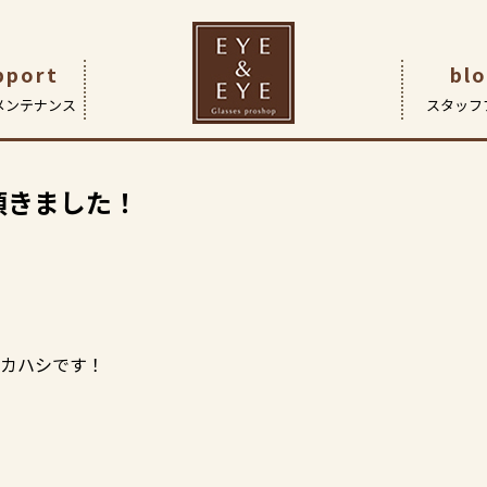
グラッシーズ
>
【子供眼鏡】トマトグラッシーズお作り頂きま
pport
bl
メンテナンス
スタッフ
です
つ
| 眼鏡作製技能士・検査
ガネ
アイ&アイ船堀店
企業理念
レンズ
会社概要
コンタクトレンズ
サポート | 保証とアフターケア
FaceOn瑞江店
ヒストリー
補聴器
Fac
頂きました！
（こどもメガネ専門店）
ド アイについて
採用情報
カハシです！