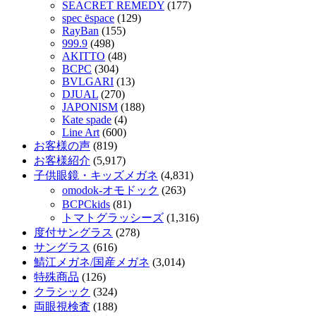
SEACRET REMEDY
(177)
spec ēspace
(129)
RayBan
(155)
999.9
(498)
AKITTO
(48)
BCPC
(304)
BVLGARI
(13)
DJUAL
(270)
JAPONISM
(188)
Kate spade
(4)
Line Art
(600)
お客様の声
(819)
お客様紹介
(5,917)
子供眼鏡・キッズメガネ
(4,831)
omodok-オモドック
(263)
BCPCkids
(81)
トマトグラッシーズ
(1,316)
度付サングラス
(278)
サングラス
(616)
鯖江メガネ/国産メガネ
(3,014)
特殊商品
(126)
クラシック
(324)
両眼視検査
(188)