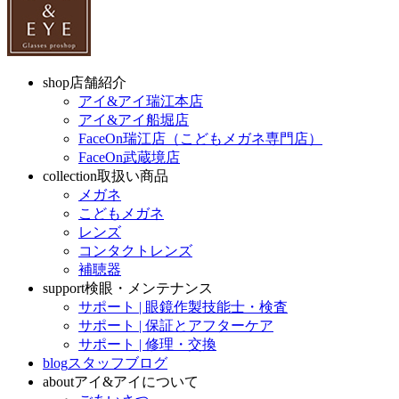
shop
店舗紹介
アイ&アイ瑞江本店
アイ&アイ船堀店
FaceOn瑞江店（こどもメガネ専門店）
FaceOn武蔵境店
collection
取扱い商品
メガネ
こどもメガネ
レンズ
コンタクトレンズ
補聴器
support
検眼・メンテナンス
サポート | 眼鏡作製技能士・検査
サポート | 保証とアフターケア
サポート | 修理・交換
blog
スタッフブログ
about
アイ&アイについて