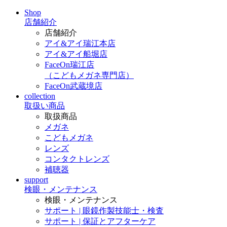
Shop
店舗紹介
店舗紹介
アイ&アイ瑞江本店
アイ&アイ船堀店
FaceOn瑞江店
（こどもメガネ専門店）
FaceOn武蔵境店
collection
取扱い商品
取扱商品
メガネ
こどもメガネ
レンズ
コンタクトレンズ
補聴器
support
検眼・メンテナンス
検眼・メンテナンス
サポート | 眼鏡作製技能士・検査
サポート | 保証とアフターケア