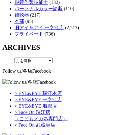
眼鏡作製技能士
(182)
パーソナルカラー診断
(110)
補聴器
(217)
本部
(95)
旧アイ＆アイ 一之江店
(2,513)
プライベート
(736)
ARCHIVES
Follow us/各店Facebook
> EYE&EYE 瑞江本店
> EYE&EYE 一之江店
> EYE&EYE 船堀店
> Face On 瑞江店
（こどもメガネ専門店）
> Face On 武蔵境店