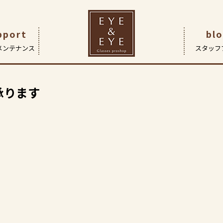
レンズ交換】レンズ交換承ります
pport
bl
メンテナンス
スタッフ
です
つ
| 眼鏡作製技能士・検査
ガネ
アイ&アイ船堀店
企業理念
レンズ
会社概要
コンタクトレンズ
サポート | 保証とアフターケア
FaceOn瑞江店
ヒストリー
補聴器
Fac
承ります
（こどもメガネ専門店）
ド アイについて
採用情報