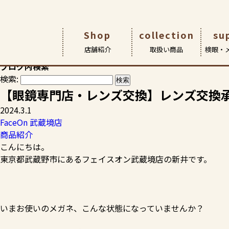
HOME
>
スタッフブログ
>
FaceOn 武蔵境店
>
【眼鏡専門店・
Shop
collection
su
スタッフブログ
店舗紹介
取扱い商品
検眼・
お客様の素敵な笑顔やおすすめ商品など、各店からの情報満載
ブログ内検索
検索:
店舗紹介
取扱商品
検眼・メンテナンス
アイ&アイについて
アイ&アイ瑞江本店
メガネ
ごあいさ
サポート 
こどもメ
【眼鏡専門店・レンズ交換】レンズ交換
アイ アン
2024.3.1
FaceOn 武蔵境店
商品紹介
こんにちは。
東京都武蔵野市にあるフェイスオン武蔵境店の新井です。
いまお使いのメガネ、こんな状態になっていませんか？