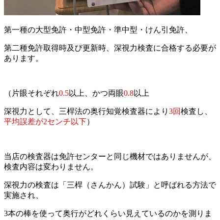
第一種の大型免許・中型免許・準中型・けん引免許、
第二種免許取得時及び更新時、深視力検査に合格する必要が
あります。
（片眼それぞれ
0.5
以上、かつ両眼
0.8
以上
深視力として、三桿法の奥行知覚検査器により
3回
検査し、
平均誤差が2センチ以下
）
当店の検査器は免許センターと同じ機材ではありませんが、
検査内容は変わりません。
深視力の検査は「三桿（さんかん）試験」と呼ばれる方法で
実施され、
3本の棒を使って奥行がどれくらい見えているのかを測りま