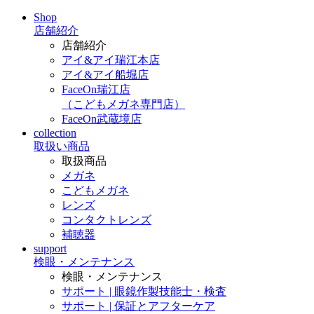
Shop
店舗紹介
店舗紹介
アイ&アイ瑞江本店
アイ&アイ船堀店
FaceOn瑞江店
（こどもメガネ専門店）
FaceOn武蔵境店
collection
取扱い商品
取扱商品
メガネ
こどもメガネ
レンズ
コンタクトレンズ
補聴器
support
検眼・メンテナンス
検眼・メンテナンス
サポート | 眼鏡作製技能士・検査
サポート | 保証とアフターケア