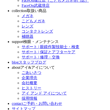
FaceOn瑞江店（こどもメガネ専門店）
FaceOn武蔵境店
collection
取扱い商品
メガネ
こどもメガネ
レンズ
コンタクトレンズ
補聴器
support
検眼・メンテナンス
サポート | 眼鏡作製技能士・検査
サポート | 保証とアフターケア
サポート | 修理・交換
blog
スタッフブログ
about
アイ&アイについて
ごあいさつ
企業理念
会社概要
ヒストリー
アイ アンド アイについて
採用情報
contact
ご予約・お問い合わせ
サイトマップ