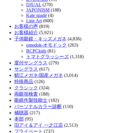
DJUAL
(270)
JAPONISM
(188)
Kate spade
(4)
Line Art
(600)
お客様の声
(819)
お客様紹介
(5,921)
子供眼鏡・キッズメガネ
(4,836)
omodok-オモドック
(263)
BCPCkids
(81)
トマトグラッシーズ
(1,318)
度付サングラス
(279)
サングラス
(617)
鯖江メガネ/国産メガネ
(3,014)
特殊商品
(126)
クラシック
(324)
両眼視検査
(188)
眼鏡作製技能士
(182)
パーソナルカラー診断
(110)
補聴器
(217)
本部
(95)
旧アイ＆アイ 一之江店
(2,513)
プライベート
(737)