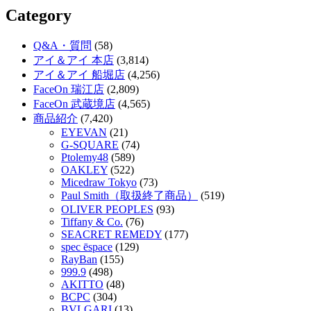
Category
Q&A・質問
(58)
アイ＆アイ 本店
(3,814)
アイ＆アイ 船堀店
(4,256)
FaceOn 瑞江店
(2,809)
FaceOn 武蔵境店
(4,565)
商品紹介
(7,420)
EYEVAN
(21)
G-SQUARE
(74)
Ptolemy48
(589)
OAKLEY
(522)
Micedraw Tokyo
(73)
Paul Smith（取扱終了商品）
(519)
OLIVER PEOPLES
(93)
Tiffany & Co.
(76)
SEACRET REMEDY
(177)
spec ēspace
(129)
RayBan
(155)
999.9
(498)
AKITTO
(48)
BCPC
(304)
BVLGARI
(13)