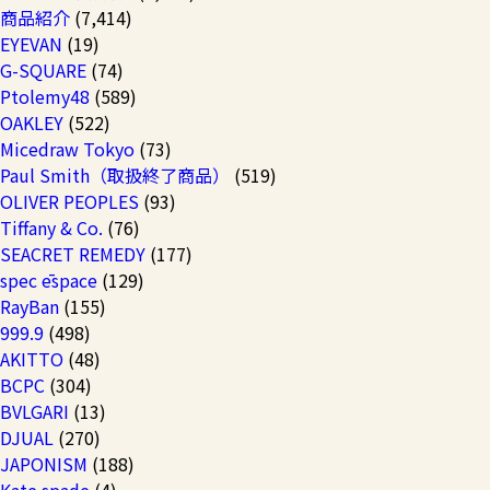
商品紹介
(7,414)
EYEVAN
(19)
G-SQUARE
(74)
Ptolemy48
(589)
OAKLEY
(522)
Micedraw Tokyo
(73)
Paul Smith（取扱終了商品）
(519)
OLIVER PEOPLES
(93)
Tiffany & Co.
(76)
SEACRET REMEDY
(177)
spec ēspace
(129)
RayBan
(155)
999.9
(498)
AKITTO
(48)
BCPC
(304)
BVLGARI
(13)
DJUAL
(270)
JAPONISM
(188)