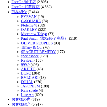
FaceOn 瑞江店
(2,805)
FaceOn 武蔵境店
(4,562)
商品紹介
(7,414)
EYEVAN
(19)
G-SQUARE
(74)
Ptolemy48
(589)
OAKLEY
(522)
Micedraw Tokyo
(73)
Paul Smith（取扱終了商品）
(519)
OLIVER PEOPLES
(93)
Tiffany & Co.
(76)
SEACRET REMEDY
(177)
spec ēspace
(129)
RayBan
(155)
999.9
(498)
AKITTO
(48)
BCPC
(304)
BVLGARI
(13)
DJUAL
(270)
JAPONISM
(188)
Kate spade
(4)
Line Art
(600)
お客様の声
(819)
お客様紹介
(5,917)