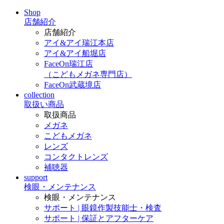
Shop
店舗紹介
店舗紹介
アイ&アイ瑞江本店
アイ&アイ船堀店
FaceOn瑞江店
（こどもメガネ専門店）
FaceOn武蔵境店
collection
取扱い商品
取扱商品
メガネ
こどもメガネ
レンズ
コンタクトレンズ
補聴器
support
検眼・メンテナンス
検眼・メンテナンス
サポート | 眼鏡作製技能士・検査
サポート | 保証とアフターケア