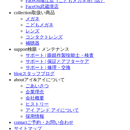
FaceOn瑞江店（こどもメガネ専門店）
FaceOn武蔵境店
collection
取扱い商品
メガネ
こどもメガネ
レンズ
コンタクトレンズ
補聴器
support
検眼・メンテナンス
サポート | 眼鏡作製技能士・検査
サポート | 保証とアフターケア
サポート | 修理・交換
blog
スタッフブログ
about
アイ&アイについて
ごあいさつ
企業理念
会社概要
ヒストリー
アイ アンド アイについて
採用情報
contact
ご予約・お問い合わせ
サイトマップ