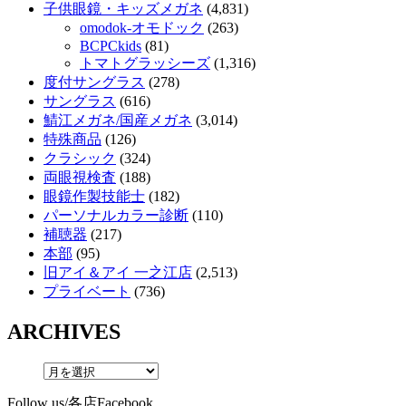
子供眼鏡・キッズメガネ
(4,831)
omodok-オモドック
(263)
BCPCkids
(81)
トマトグラッシーズ
(1,316)
度付サングラス
(278)
サングラス
(616)
鯖江メガネ/国産メガネ
(3,014)
特殊商品
(126)
クラシック
(324)
両眼視検査
(188)
眼鏡作製技能士
(182)
パーソナルカラー診断
(110)
補聴器
(217)
本部
(95)
旧アイ＆アイ 一之江店
(2,513)
プライベート
(736)
ARCHIVES
Follow us/各店Facebook