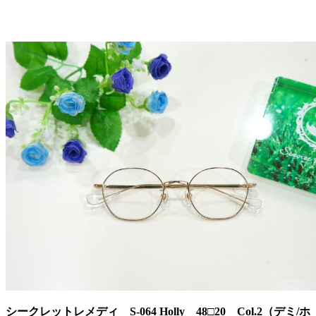
シークレットレメディ S-064 Holly 48□20 Col.2（デミ/ホ