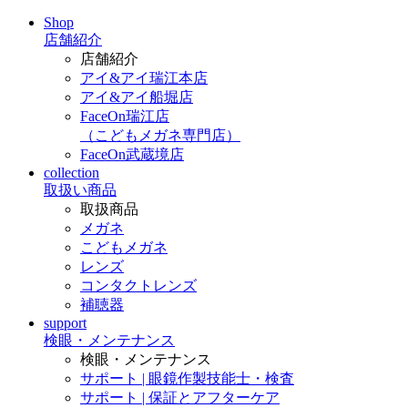
Shop
店舗紹介
店舗紹介
アイ&アイ瑞江本店
アイ&アイ船堀店
FaceOn瑞江店
（こどもメガネ専門店）
FaceOn武蔵境店
collection
取扱い商品
取扱商品
メガネ
こどもメガネ
レンズ
コンタクトレンズ
補聴器
support
検眼・メンテナンス
検眼・メンテナンス
サポート | 眼鏡作製技能士・検査
サポート | 保証とアフターケア