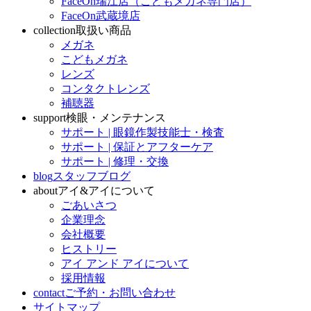
FaceOn瑞江店（こどもメガネ専門店）
FaceOn武蔵境店
collection
取扱い商品
メガネ
こどもメガネ
レンズ
コンタクトレンズ
補聴器
support
検眼・メンテナンス
サポート | 眼鏡作製技能士・検査
サポート | 保証とアフターケア
サポート | 修理・交換
blog
スタッフブログ
about
アイ&アイについて
ごあいさつ
企業理念
会社概要
ヒストリー
アイ アンド アイについて
採用情報
contact
ご予約・お問い合わせ
サイトマップ