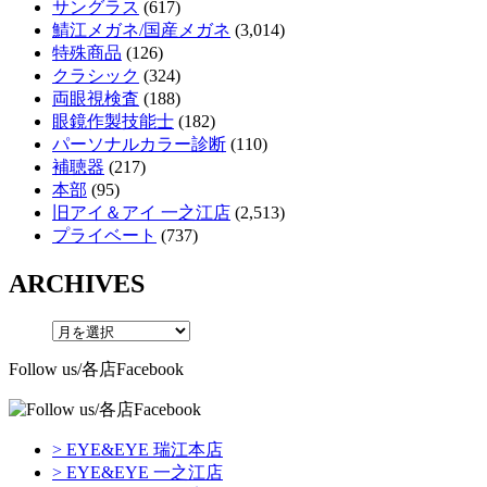
サングラス
(617)
鯖江メガネ/国産メガネ
(3,014)
特殊商品
(126)
クラシック
(324)
両眼視検査
(188)
眼鏡作製技能士
(182)
パーソナルカラー診断
(110)
補聴器
(217)
本部
(95)
旧アイ＆アイ 一之江店
(2,513)
プライベート
(737)
ARCHIVES
Follow us/各店Facebook
> EYE&EYE 瑞江本店
> EYE&EYE 一之江店