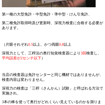
第一種の大型免許・中型免許・準中型・けん引免許、
第二種免許取得時及び更新時、深視力検査に合格する必要が
あります。
（片眼それぞれ
0.5
以上、かつ両眼
0.8
以上
深視力として、三桿法の奥行知覚検査器により
3回
検査し、
平均誤差が2センチ以下
）
当店の検査器は免許センターと同じ機材ではありませんが、
検査内容は変わりません。
深視力の検査は「三桿（さんかん）試験」と呼ばれる方法で
実施され、
3本の棒を使って奥行がどれくらい見えているのかを測りま