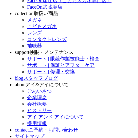
FaceOn瑞江店（こどもメガネ専門店）
FaceOn武蔵境店
collection
取扱い商品
メガネ
こどもメガネ
レンズ
コンタクトレンズ
補聴器
support
検眼・メンテナンス
サポート | 眼鏡作製技能士・検査
サポート | 保証とアフターケア
サポート | 修理・交換
blog
スタッフブログ
about
アイ&アイについて
ごあいさつ
企業理念
会社概要
ヒストリー
アイ アンド アイについて
採用情報
contact
ご予約・お問い合わせ
サイトマップ