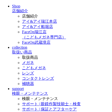
Shop
店舗紹介
店舗紹介
アイ&アイ瑞江本店
アイ&アイ船堀店
FaceOn瑞江店
（こどもメガネ専門店）
FaceOn武蔵境店
collection
取扱い商品
取扱商品
メガネ
こどもメガネ
レンズ
コンタクトレンズ
補聴器
support
検眼・メンテナンス
検眼・メンテナンス
サポート | 眼鏡作製技能士・検査
サポート | 保証とアフターケア