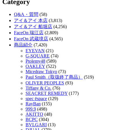
Category
Q&A・質問
(58)
アイ＆アイ 本店
(3,813)
アイ＆アイ 船堀店
(4,256)
FaceOn 瑞江店
(2,809)
FaceOn 武蔵境店
(4,565)
商品紹介
(7,420)
EYEVAN
(21)
G-SQUARE
(74)
Ptolemy48
(589)
OAKLEY
(522)
Micedraw Tokyo
(73)
Paul Smith（取扱終了商品）
(519)
OLIVER PEOPLES
(93)
Tiffany & Co.
(76)
SEACRET REMEDY
(177)
spec ēspace
(129)
RayBan
(155)
999.9
(498)
AKITTO
(48)
BCPC
(304)
BVLGARI
(13)
DJUAL
(270)