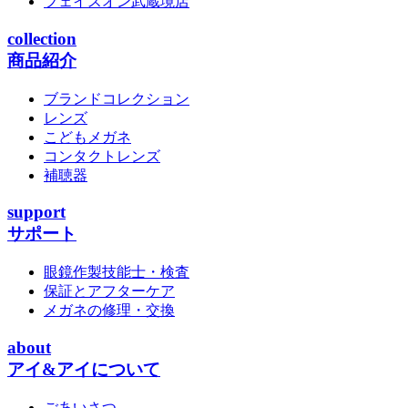
フェイスオン武蔵境店
collection
商品紹介
ブランドコレクション
レンズ
こどもメガネ
コンタクトレンズ
補聴器
support
サポート
眼鏡作製技能士・検査
保証とアフターケア
メガネの修理・交換
about
アイ&アイについて
ごあいさつ