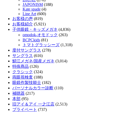
JAPONISM
(188)
Kate spade
(4)
Line Art
(600)
お客様の声
(819)
お客様紹介
(5,921)
子供眼鏡・キッズメガネ
(4,836)
omodok-オモドック
(263)
BCPCkids
(81)
トマトグラッシーズ
(1,318)
度付サングラス
(278)
サングラス
(616)
鯖江メガネ/国産メガネ
(3,014)
特殊商品
(126)
クラシック
(324)
両眼視検査
(188)
眼鏡作製技能士
(182)
パーソナルカラー診断
(110)
補聴器
(217)
本部
(95)
旧アイ＆アイ 一之江店
(2,513)
プライベート
(737)