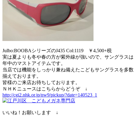
Julbo:BOOBAシリーズのJ435 Col:1119 ￥4,500+税
実は夏よりも冬や春の方が紫外線が強いので、サングラスは
年中のマストアイテムです。
当店では機能をしっかり兼ね備えたこどもサングラスを多数
揃えております。
皆様のご来店お待ちしております。
ＮＨＫニュースはこちらからどうぞ ↓
http://cgi2.nhk.or.jp/nw9/pickup/?date=140523_1
いいね！お願いします ↓