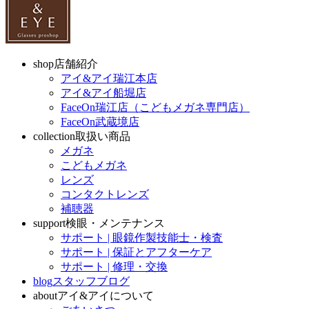
shop
店舗紹介
アイ&アイ瑞江本店
アイ&アイ船堀店
FaceOn瑞江店（こどもメガネ専門店）
FaceOn武蔵境店
collection
取扱い商品
メガネ
こどもメガネ
レンズ
コンタクトレンズ
補聴器
support
検眼・メンテナンス
サポート | 眼鏡作製技能士・検査
サポート | 保証とアフターケア
サポート | 修理・交換
blog
スタッフブログ
about
アイ&アイについて