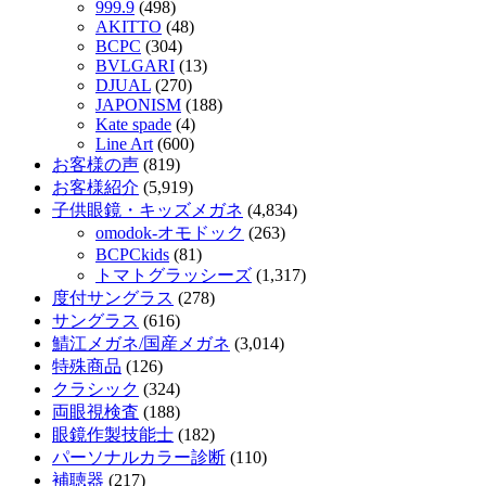
999.9
(498)
AKITTO
(48)
BCPC
(304)
BVLGARI
(13)
DJUAL
(270)
JAPONISM
(188)
Kate spade
(4)
Line Art
(600)
お客様の声
(819)
お客様紹介
(5,919)
子供眼鏡・キッズメガネ
(4,834)
omodok-オモドック
(263)
BCPCkids
(81)
トマトグラッシーズ
(1,317)
度付サングラス
(278)
サングラス
(616)
鯖江メガネ/国産メガネ
(3,014)
特殊商品
(126)
クラシック
(324)
両眼視検査
(188)
眼鏡作製技能士
(182)
パーソナルカラー診断
(110)
補聴器
(217)