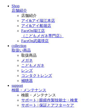
Shop
店舗紹介
店舗紹介
アイ&アイ瑞江本店
アイ&アイ船堀店
FaceOn瑞江店
（こどもメガネ専門店）
FaceOn武蔵境店
collection
取扱い商品
取扱商品
メガネ
こどもメガネ
レンズ
コンタクトレンズ
補聴器
support
検眼・メンテナンス
検眼・メンテナンス
サポート | 眼鏡作製技能士・検査
サポート | 保証とアフターケア