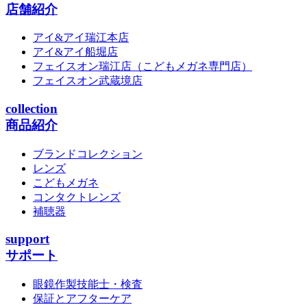
店舗紹介
アイ&アイ瑞江本店
アイ&アイ船堀店
フェイスオン瑞江店
（こどもメガネ専門店）
フェイスオン武蔵境店
collection
商品紹介
ブランドコレクション
レンズ
こどもメガネ
コンタクトレンズ
補聴器
support
サポート
眼鏡作製技能士・検査
保証とアフターケア