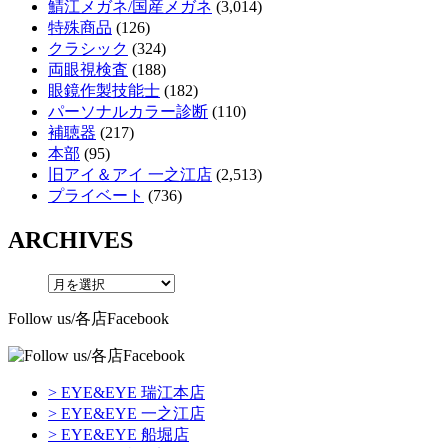
鯖江メガネ/国産メガネ
(3,014)
特殊商品
(126)
クラシック
(324)
両眼視検査
(188)
眼鏡作製技能士
(182)
パーソナルカラー診断
(110)
補聴器
(217)
本部
(95)
旧アイ＆アイ 一之江店
(2,513)
プライベート
(736)
ARCHIVES
Follow us/各店Facebook
> EYE&EYE 瑞江本店
> EYE&EYE 一之江店
> EYE&EYE 船堀店