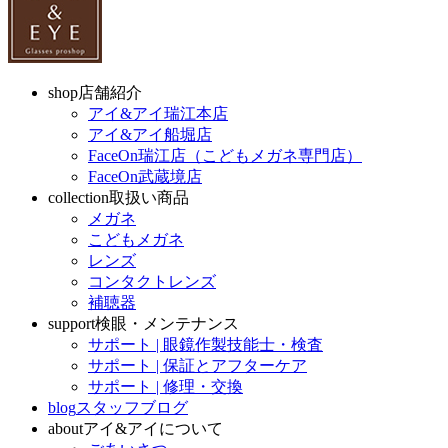
shop
店舗紹介
アイ&アイ瑞江本店
アイ&アイ船堀店
FaceOn瑞江店（こどもメガネ専門店）
FaceOn武蔵境店
collection
取扱い商品
メガネ
こどもメガネ
レンズ
コンタクトレンズ
補聴器
support
検眼・メンテナンス
サポート | 眼鏡作製技能士・検査
サポート | 保証とアフターケア
サポート | 修理・交換
blog
スタッフブログ
about
アイ&アイについて