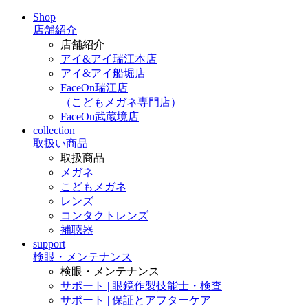
Shop
店舗紹介
店舗紹介
アイ&アイ瑞江本店
アイ&アイ船堀店
FaceOn瑞江店
（こどもメガネ専門店）
FaceOn武蔵境店
collection
取扱い商品
取扱商品
メガネ
こどもメガネ
レンズ
コンタクトレンズ
補聴器
support
検眼・メンテナンス
検眼・メンテナンス
サポート | 眼鏡作製技能士・検査
サポート | 保証とアフターケア