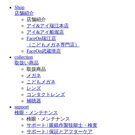
Shop
店舗紹介
店舗紹介
アイ&アイ瑞江本店
アイ&アイ船堀店
FaceOn瑞江店
（こどもメガネ専門店）
FaceOn武蔵境店
collection
取扱い商品
取扱商品
メガネ
こどもメガネ
レンズ
コンタクトレンズ
補聴器
support
検眼・メンテナンス
検眼・メンテナンス
サポート | 眼鏡作製技能士・検査
サポート | 保証とアフターケア