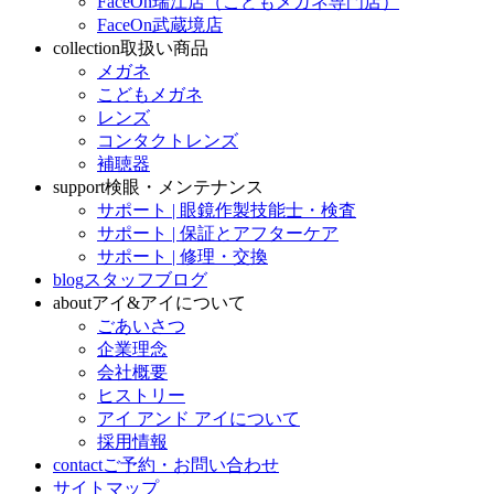
FaceOn瑞江店（こどもメガネ専門店）
FaceOn武蔵境店
collection
取扱い商品
メガネ
こどもメガネ
レンズ
コンタクトレンズ
補聴器
support
検眼・メンテナンス
サポート | 眼鏡作製技能士・検査
サポート | 保証とアフターケア
サポート | 修理・交換
blog
スタッフブログ
about
アイ&アイについて
ごあいさつ
企業理念
会社概要
ヒストリー
アイ アンド アイについて
採用情報
contact
ご予約・お問い合わせ
サイトマップ