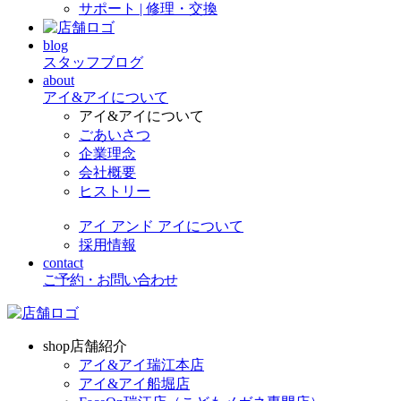
サポート | 修理・交換
blog
スタッフブログ
about
アイ&アイについて
アイ&アイについて
ごあいさつ
企業理念
会社概要
ヒストリー
アイ アンド アイについて
採用情報
contact
ご予約・お問い合わせ
shop
店舗紹介
アイ&アイ瑞江本店
アイ&アイ船堀店