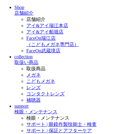
Shop
店舗紹介
店舗紹介
アイ&アイ瑞江本店
アイ&アイ船堀店
FaceOn瑞江店
（こどもメガネ専門店）
FaceOn武蔵境店
collection
取扱い商品
取扱商品
メガネ
こどもメガネ
レンズ
コンタクトレンズ
補聴器
support
検眼・メンテナンス
検眼・メンテナンス
サポート | 眼鏡作製技能士・検査
サポート | 保証とアフターケア