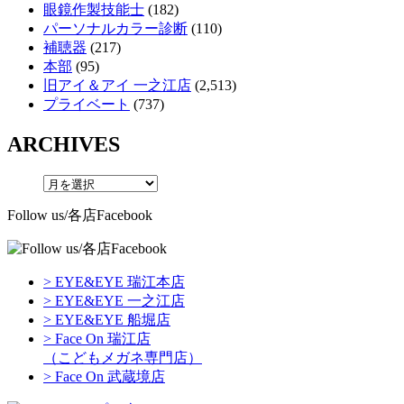
眼鏡作製技能士
(182)
パーソナルカラー診断
(110)
補聴器
(217)
本部
(95)
旧アイ＆アイ 一之江店
(2,513)
プライベート
(737)
ARCHIVES
Follow us/各店Facebook
> EYE&EYE 瑞江本店
> EYE&EYE 一之江店
> EYE&EYE 船堀店
> Face On 瑞江店
（こどもメガネ専門店）
> Face On 武蔵境店