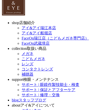
shop
店舗紹介
アイ&アイ瑞江本店
アイ&アイ船堀店
FaceOn瑞江店（こどもメガネ専門店）
FaceOn武蔵境店
collection
取扱い商品
メガネ
こどもメガネ
レンズ
コンタクトレンズ
補聴器
support
検眼・メンテナンス
サポート | 眼鏡作製技能士・検査
サポート | 保証とアフターケア
サポート | 修理・交換
blog
スタッフブログ
about
アイ&アイについて