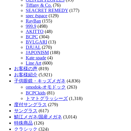
Tiffany & Co.
(76)
SEACRET REMEDY
(177)
spec ēspace
(129)
RayBan
(155)
999.9
(498)
AKITTO
(48)
BCPC
(304)
BVLGARI
(13)
DJUAL
(270)
JAPONISM
(188)
Kate spade
(4)
Line Art
(600)
お客様の声
(819)
お客様紹介
(5,921)
子供眼鏡・キッズメガネ
(4,836)
omodok-オモドック
(263)
BCPCkids
(81)
トマトグラッシーズ
(1,318)
度付サングラス
(279)
サングラス
(617)
鯖江メガネ/国産メガネ
(3,014)
特殊商品
(126)
クラシック
(324)