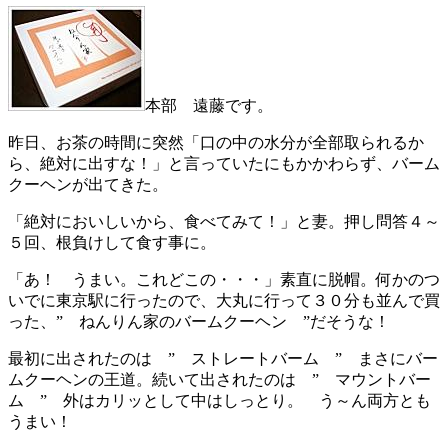
本部 遠藤です。
昨日、お茶の時間に突然「口の中の水分が全部取られるか
ら、絶対に出すな！」と言っていたにもかかわらず、バーム
クーヘンが出てきた。
「絶対においしいから、食べてみて！」と妻。押し問答４～
５回、根負けして食す事に。
「あ！ うまい。これどこの・・・」素直に脱帽。何かのつ
いでに東京駅に行ったので、大丸に行って３０分も並んで買
った、” ねんりん家のバームクーヘン ”だそうな！
最初に出されたのは ” ストレートバーム ” まさにバー
ムクーヘンの王道。続いて出されたのは ” マウントバー
ム ” 外はカリッとして中はしっとり。 う～ん両方とも
うまい！