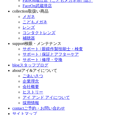
FaceOn瑞江店（こどもメガネ専門店）
FaceOn武蔵境店
collection
取扱い商品
メガネ
こどもメガネ
レンズ
コンタクトレンズ
補聴器
support
検眼・メンテナンス
サポート | 眼鏡作製技能士・検査
サポート | 保証とアフターケア
サポート | 修理・交換
blog
スタッフブログ
about
アイ&アイについて
ごあいさつ
企業理念
会社概要
ヒストリー
アイ アンド アイについて
採用情報
contact
ご予約・お問い合わせ
サイトマップ