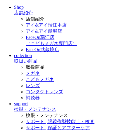
Shop
店舗紹介
店舗紹介
アイ&アイ瑞江本店
アイ&アイ船堀店
FaceOn瑞江店
（こどもメガネ専門店）
FaceOn武蔵境店
collection
取扱い商品
取扱商品
メガネ
こどもメガネ
レンズ
コンタクトレンズ
補聴器
support
検眼・メンテナンス
検眼・メンテナンス
サポート | 眼鏡作製技能士・検査
サポート | 保証とアフターケア