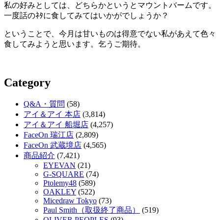
私の好みとしては、どちらかというとマウントバームです。
一度話のﾈﾀに食してみてはいかがでしょうか？
ということで、今月は甘いものは得意でない私があえて色々
食してみようと思います。乞うご期待。
Category
Q&A・質問
(58)
アイ＆アイ 本店
(3,814)
アイ＆アイ 船堀店
(4,257)
FaceOn 瑞江店
(2,809)
FaceOn 武蔵境店
(4,565)
商品紹介
(7,421)
EYEVAN
(21)
G-SQUARE
(74)
Ptolemy48
(589)
OAKLEY
(522)
Micedraw Tokyo
(73)
Paul Smith（取扱終了商品）
(519)
OLIVER PEOPLES
(93)