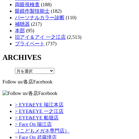
両眼視検査
(188)
眼鏡作製技能士
(182)
パーソナルカラー診断
(110)
補聴器
(217)
本部
(95)
旧アイ＆アイ 一之江店
(2,513)
プライベート
(737)
ARCHIVES
Follow us/各店Facebook
> EYE&EYE 瑞江本店
> EYE&EYE 一之江店
> EYE&EYE 船堀店
> Face On 瑞江店
（こどもメガネ専門店）
> Face On 武蔵境店