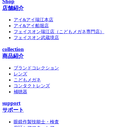
Shop
店舗紹介
アイ&アイ瑞江本店
アイ&アイ船堀店
フェイスオン瑞江店
（こどもメガネ専門店）
フェイスオン武蔵境店
collection
商品紹介
ブランドコレクション
レンズ
こどもメガネ
コンタクトレンズ
補聴器
support
サポート
眼鏡作製技能士・検査