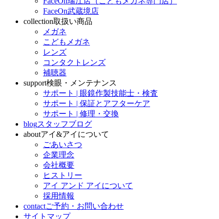
FaceOn瑞江店（こどもメガネ専門店）
FaceOn武蔵境店
collection
取扱い商品
メガネ
こどもメガネ
レンズ
コンタクトレンズ
補聴器
support
検眼・メンテナンス
サポート | 眼鏡作製技能士・検査
サポート | 保証とアフターケア
サポート | 修理・交換
blog
スタッフブログ
about
アイ&アイについて
ごあいさつ
企業理念
会社概要
ヒストリー
アイ アンド アイについて
採用情報
contact
ご予約・お問い合わせ
サイトマップ