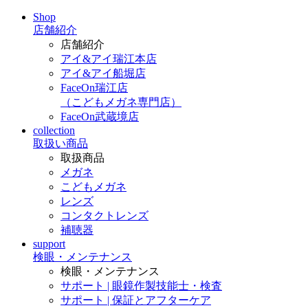
Shop
店舗紹介
店舗紹介
アイ&アイ瑞江本店
アイ&アイ船堀店
FaceOn瑞江店
（こどもメガネ専門店）
FaceOn武蔵境店
collection
取扱い商品
取扱商品
メガネ
こどもメガネ
レンズ
コンタクトレンズ
補聴器
support
検眼・メンテナンス
検眼・メンテナンス
サポート | 眼鏡作製技能士・検査
サポート | 保証とアフターケア