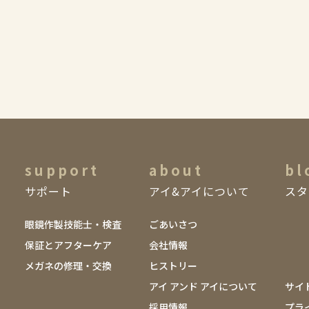
support
about
bl
サポート
アイ&アイについて
スタ
眼鏡作製技能士・検査
ごあいさつ
保証とアフターケア
会社情報
メガネの修理・交換
ヒストリー
アイ アンド アイについて
サイ
採用情報
プラ