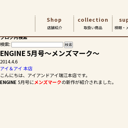
HOME
>
スタッフブログ
>
アイ＆アイ 本店
>
ENGINE 5月
Shop
collection
su
スタッフブログ
店舗紹介
取扱い商品
検眼・
お客様の素敵な笑顔やおすすめ商品など、各店からの情報満載
ブログ内検索
検索:
店舗紹介
取扱商品
検眼・メンテナンス
アイ&アイについて
アイ&アイ瑞江本店
メガネ
ごあいさ
サポート 
こどもメ
ENGINE 5月号～メンズマーク～
アイ アン
2014.4.6
アイ＆アイ 本店
こんにちは、アイアンドアイ瑞江本店です。
ENGINE
5月号に
メンズマーク
の新作が紹介されました。