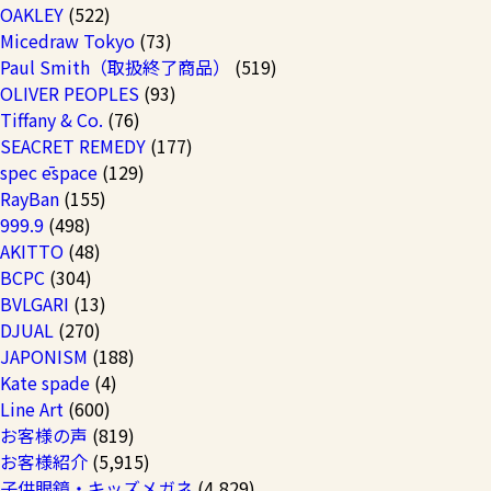
OAKLEY
(522)
Micedraw Tokyo
(73)
Paul Smith（取扱終了商品）
(519)
OLIVER PEOPLES
(93)
Tiffany & Co.
(76)
SEACRET REMEDY
(177)
spec ēspace
(129)
RayBan
(155)
999.9
(498)
AKITTO
(48)
BCPC
(304)
BVLGARI
(13)
DJUAL
(270)
JAPONISM
(188)
Kate spade
(4)
Line Art
(600)
お客様の声
(819)
お客様紹介
(5,915)
子供眼鏡・キッズメガネ
(4,829)