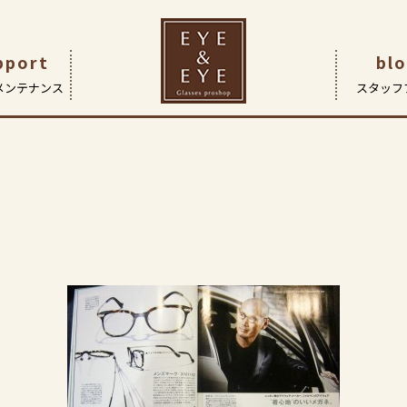
号～メンズマーク～
pport
bl
メンテナンス
スタッフ
です
つ
| 眼鏡作製技能士・検査
ガネ
アイ&アイ船堀店
企業理念
レンズ
会社概要
コンタクトレンズ
サポート | 保証とアフターケア
FaceOn瑞江店
ヒストリー
補聴器
Fac
（こどもメガネ専門店）
ド アイについて
採用情報