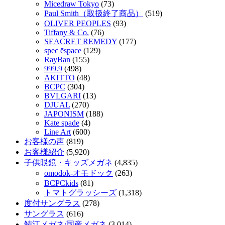
Micedraw Tokyo
(73)
Paul Smith（取扱終了商品）
(519)
OLIVER PEOPLES
(93)
Tiffany & Co.
(76)
SEACRET REMEDY
(177)
spec ēspace
(129)
RayBan
(155)
999.9
(498)
AKITTO
(48)
BCPC
(304)
BVLGARI
(13)
DJUAL
(270)
JAPONISM
(188)
Kate spade
(4)
Line Art
(600)
お客様の声
(819)
お客様紹介
(5,920)
子供眼鏡・キッズメガネ
(4,835)
omodok-オモドック
(263)
BCPCkids
(81)
トマトグラッシーズ
(1,318)
度付サングラス
(278)
サングラス
(616)
鯖江メガネ/国産メガネ
(3,014)