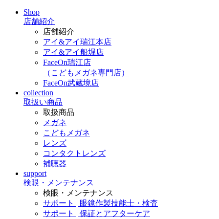
Shop
店舗紹介
店舗紹介
アイ&アイ瑞江本店
アイ&アイ船堀店
FaceOn瑞江店
（こどもメガネ専門店）
FaceOn武蔵境店
collection
取扱い商品
取扱商品
メガネ
こどもメガネ
レンズ
コンタクトレンズ
補聴器
support
検眼・メンテナンス
検眼・メンテナンス
サポート | 眼鏡作製技能士・検査
サポート | 保証とアフターケア