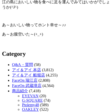
江の島においしい物を食べに足を運んでみてはいかがでしょ
うか(^J^)
あ～おいしい物ってホント幸せ～♪♪
あ～お腹空いた～(+_+)
Category
Q&A・質問
(58)
アイ＆アイ 本店
(3,812)
アイ＆アイ 船堀店
(4,255)
FaceOn 瑞江店
(2,808)
FaceOn 武蔵境店
(4,564)
商品紹介
(7,418)
EYEVAN
(20)
G-SQUARE
(74)
Ptolemy48
(589)
OAKLEY
(522)