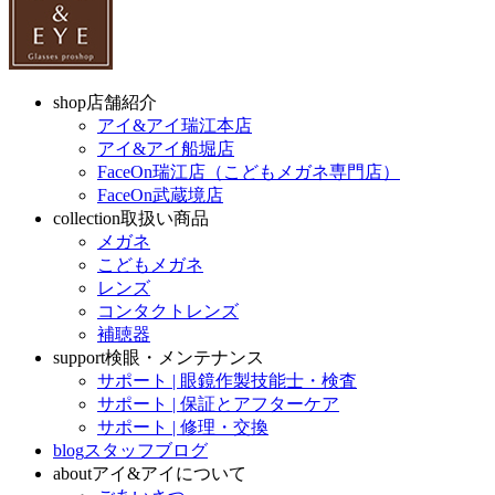
shop
店舗紹介
アイ&アイ瑞江本店
アイ&アイ船堀店
FaceOn瑞江店（こどもメガネ専門店）
FaceOn武蔵境店
collection
取扱い商品
メガネ
こどもメガネ
レンズ
コンタクトレンズ
補聴器
support
検眼・メンテナンス
サポート | 眼鏡作製技能士・検査
サポート | 保証とアフターケア
サポート | 修理・交換
blog
スタッフブログ
about
アイ&アイについて