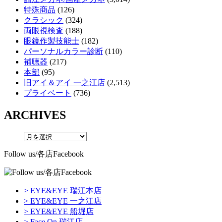
特殊商品
(126)
クラシック
(324)
両眼視検査
(188)
眼鏡作製技能士
(182)
パーソナルカラー診断
(110)
補聴器
(217)
本部
(95)
旧アイ＆アイ 一之江店
(2,513)
プライベート
(736)
ARCHIVES
Follow us/各店Facebook
> EYE&EYE 瑞江本店
> EYE&EYE 一之江店
> EYE&EYE 船堀店
> Face On 瑞江店