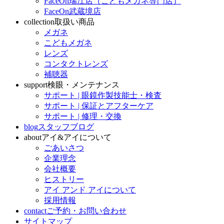
FaceOn瑞江店（こどもメガネ専門店）
FaceOn武蔵境店
collection
取扱い商品
メガネ
こどもメガネ
レンズ
コンタクトレンズ
補聴器
support
検眼・メンテナンス
サポート | 眼鏡作製技能士・検査
サポート | 保証とアフターケア
サポート | 修理・交換
blog
スタッフブログ
about
アイ&アイについて
ごあいさつ
企業理念
会社概要
ヒストリー
アイ アンド アイについて
採用情報
contact
ご予約・お問い合わせ
サイトマップ