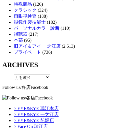
特殊商品
(126)
クラシック
(324)
両眼視検査
(188)
眼鏡作製技能士
(182)
パーソナルカラー診断
(110)
補聴器
(217)
本部
(95)
旧アイ＆アイ 一之江店
(2,513)
プライベート
(736)
ARCHIVES
Follow us/各店Facebook
> EYE&EYE 瑞江本店
> EYE&EYE 一之江店
> EYE&EYE 船堀店
> Face On 瑞江店