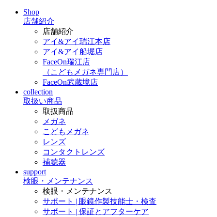
Shop
店舗紹介
店舗紹介
アイ&アイ瑞江本店
アイ&アイ船堀店
FaceOn瑞江店
（こどもメガネ専門店）
FaceOn武蔵境店
collection
取扱い商品
取扱商品
メガネ
こどもメガネ
レンズ
コンタクトレンズ
補聴器
support
検眼・メンテナンス
検眼・メンテナンス
サポート | 眼鏡作製技能士・検査
サポート | 保証とアフターケア