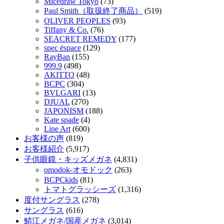
Micedraw Tokyo
(73)
Paul Smith（取扱終了商品）
(519)
OLIVER PEOPLES
(93)
Tiffany & Co.
(76)
SEACRET REMEDY
(177)
spec ēspace
(129)
RayBan
(155)
999.9
(498)
AKITTO
(48)
BCPC
(304)
BVLGARI
(13)
DJUAL
(270)
JAPONISM
(188)
Kate spade
(4)
Line Art
(600)
お客様の声
(819)
お客様紹介
(5,917)
子供眼鏡・キッズメガネ
(4,831)
omodok-オモドック
(263)
BCPCkids
(81)
トマトグラッシーズ
(1,316)
度付サングラス
(278)
サングラス
(616)
鯖江メガネ/国産メガネ
(3,014)