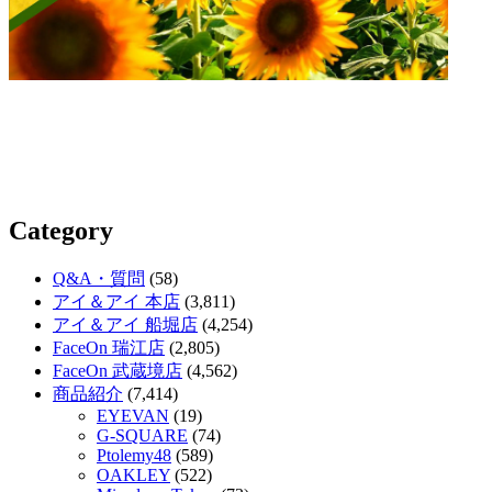
Category
Q&A・質問
(58)
アイ＆アイ 本店
(3,811)
アイ＆アイ 船堀店
(4,254)
FaceOn 瑞江店
(2,805)
FaceOn 武蔵境店
(4,562)
商品紹介
(7,414)
EYEVAN
(19)
G-SQUARE
(74)
Ptolemy48
(589)
OAKLEY
(522)