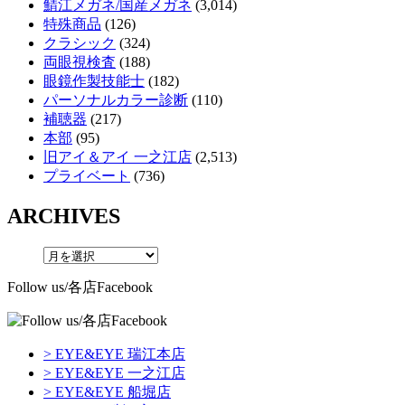
鯖江メガネ/国産メガネ
(3,014)
特殊商品
(126)
クラシック
(324)
両眼視検査
(188)
眼鏡作製技能士
(182)
パーソナルカラー診断
(110)
補聴器
(217)
本部
(95)
旧アイ＆アイ 一之江店
(2,513)
プライベート
(736)
ARCHIVES
Follow us/各店Facebook
> EYE&EYE 瑞江本店
> EYE&EYE 一之江店
> EYE&EYE 船堀店