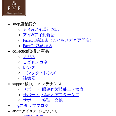
shop
店舗紹介
アイ&アイ瑞江本店
アイ&アイ船堀店
FaceOn瑞江店（こどもメガネ専門店）
FaceOn武蔵境店
collection
取扱い商品
メガネ
こどもメガネ
レンズ
コンタクトレンズ
補聴器
support
検眼・メンテナンス
サポート | 眼鏡作製技能士・検査
サポート | 保証とアフターケア
サポート | 修理・交換
blog
スタッフブログ
about
アイ&アイについて