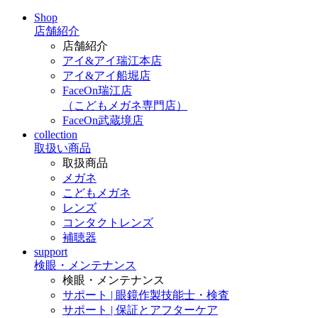
Shop
店舗紹介
店舗紹介
アイ&アイ瑞江本店
アイ&アイ船堀店
FaceOn瑞江店
（こどもメガネ専門店）
FaceOn武蔵境店
collection
取扱い商品
取扱商品
メガネ
こどもメガネ
レンズ
コンタクトレンズ
補聴器
support
検眼・メンテナンス
検眼・メンテナンス
サポート | 眼鏡作製技能士・検査
サポート | 保証とアフターケア