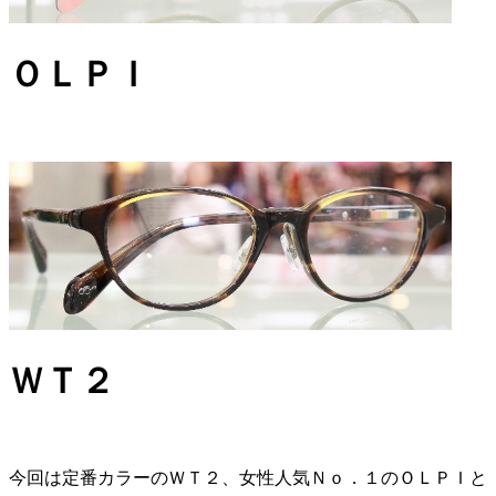
ＯＬＰＩ
ＷＴ２
今回は定番カラーのＷＴ２、女性人気Ｎｏ．１のＯＬＰＩと