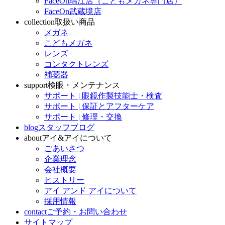
FaceOn瑞江店（こどもメガネ専門店）
FaceOn武蔵境店
collection
取扱い商品
メガネ
こどもメガネ
レンズ
コンタクトレンズ
補聴器
support
検眼・メンテナンス
サポート | 眼鏡作製技能士・検査
サポート | 保証とアフターケア
サポート | 修理・交換
blog
スタッフブログ
about
アイ&アイについて
ごあいさつ
企業理念
会社概要
ヒストリー
アイ アンド アイについて
採用情報
contact
ご予約・お問い合わせ
サイトマップ