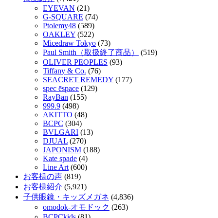
EYEVAN
(21)
G-SQUARE
(74)
Ptolemy48
(589)
OAKLEY
(522)
Micedraw Tokyo
(73)
Paul Smith（取扱終了商品）
(519)
OLIVER PEOPLES
(93)
Tiffany & Co.
(76)
SEACRET REMEDY
(177)
spec ēspace
(129)
RayBan
(155)
999.9
(498)
AKITTO
(48)
BCPC
(304)
BVLGARI
(13)
DJUAL
(270)
JAPONISM
(188)
Kate spade
(4)
Line Art
(600)
お客様の声
(819)
お客様紹介
(5,921)
子供眼鏡・キッズメガネ
(4,836)
omodok-オモドック
(263)
BCPCkids
(81)