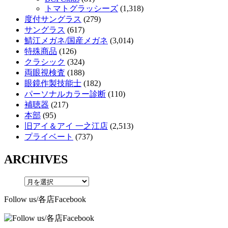
トマトグラッシーズ
(1,318)
度付サングラス
(279)
サングラス
(617)
鯖江メガネ/国産メガネ
(3,014)
特殊商品
(126)
クラシック
(324)
両眼視検査
(188)
眼鏡作製技能士
(182)
パーソナルカラー診断
(110)
補聴器
(217)
本部
(95)
旧アイ＆アイ 一之江店
(2,513)
プライベート
(737)
ARCHIVES
Follow us/各店Facebook