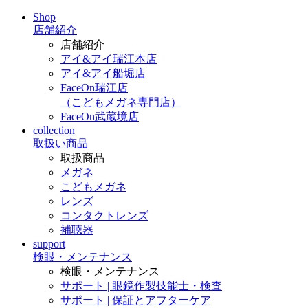
Shop
店舗紹介
店舗紹介
アイ&アイ瑞江本店
アイ&アイ船堀店
FaceOn瑞江店
（こどもメガネ専門店）
FaceOn武蔵境店
collection
取扱い商品
取扱商品
メガネ
こどもメガネ
レンズ
コンタクトレンズ
補聴器
support
検眼・メンテナンス
検眼・メンテナンス
サポート | 眼鏡作製技能士・検査
サポート | 保証とアフターケア