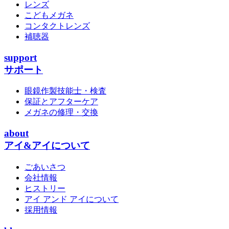
レンズ
こどもメガネ
コンタクトレンズ
補聴器
support
サポート
眼鏡作製技能士・検査
保証とアフターケア
メガネの修理・交換
about
アイ&アイについて
ごあいさつ
会社情報
ヒストリー
アイ アンド アイについて
採用情報