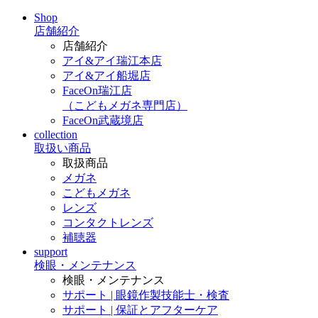
Shop
店舗紹介
店舗紹介
アイ&アイ瑞江本店
アイ&アイ船堀店
FaceOn瑞江店
（こどもメガネ専門店）
FaceOn武蔵境店
collection
取扱い商品
取扱商品
メガネ
こどもメガネ
レンズ
コンタクトレンズ
補聴器
support
検眼・メンテナンス
検眼・メンテナンス
サポート | 眼鏡作製技能士・検査
サポート | 保証とアフターケア