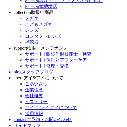
FaceOn瑞江店（こどもメガネ専門店）
FaceOn武蔵境店
collection
取扱い商品
メガネ
こどもメガネ
レンズ
コンタクトレンズ
補聴器
support
検眼・メンテナンス
サポート | 眼鏡作製技能士・検査
サポート | 保証とアフターケア
サポート | 修理・交換
blog
スタッフブログ
about
アイ&アイについて
ごあいさつ
企業理念
会社概要
ヒストリー
アイ アンド アイについて
採用情報
contact
ご予約・お問い合わせ
サイトマップ