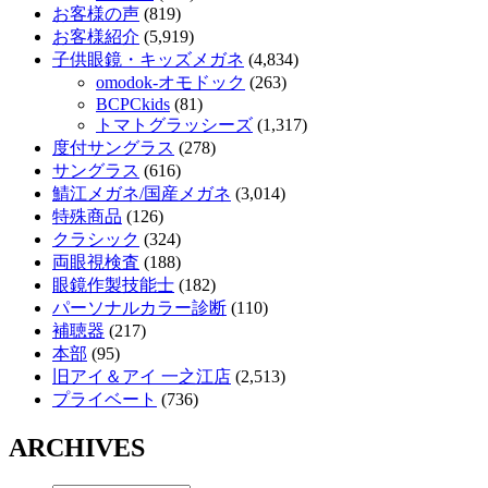
お客様の声
(819)
お客様紹介
(5,919)
子供眼鏡・キッズメガネ
(4,834)
omodok-オモドック
(263)
BCPCkids
(81)
トマトグラッシーズ
(1,317)
度付サングラス
(278)
サングラス
(616)
鯖江メガネ/国産メガネ
(3,014)
特殊商品
(126)
クラシック
(324)
両眼視検査
(188)
眼鏡作製技能士
(182)
パーソナルカラー診断
(110)
補聴器
(217)
本部
(95)
旧アイ＆アイ 一之江店
(2,513)
プライベート
(736)
ARCHIVES