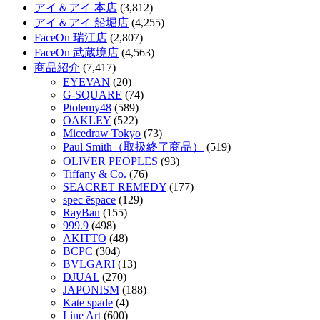
アイ＆アイ 本店
(3,812)
アイ＆アイ 船堀店
(4,255)
FaceOn 瑞江店
(2,807)
FaceOn 武蔵境店
(4,563)
商品紹介
(7,417)
EYEVAN
(20)
G-SQUARE
(74)
Ptolemy48
(589)
OAKLEY
(522)
Micedraw Tokyo
(73)
Paul Smith（取扱終了商品）
(519)
OLIVER PEOPLES
(93)
Tiffany & Co.
(76)
SEACRET REMEDY
(177)
spec ēspace
(129)
RayBan
(155)
999.9
(498)
AKITTO
(48)
BCPC
(304)
BVLGARI
(13)
DJUAL
(270)
JAPONISM
(188)
Kate spade
(4)
Line Art
(600)