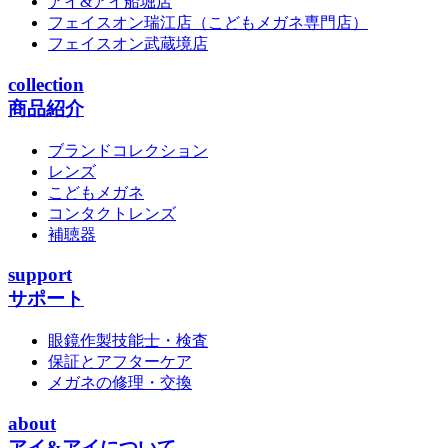
アイ&アイ船堀店
フェイスオン瑞江店
（こどもメガネ専門店）
フェイスオン武蔵境店
collection
商品紹介
ブランドコレクション
レンズ
こどもメガネ
コンタクトレンズ
補聴器
support
サポート
眼鏡作製技能士・検査
保証とアフターケア
メガネの修理・交換
about
アイ&アイについて