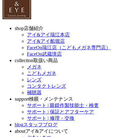
shop
店舗紹介
アイ&アイ瑞江本店
アイ&アイ船堀店
FaceOn瑞江店（こどもメガネ専門店）
FaceOn武蔵境店
collection
取扱い商品
メガネ
こどもメガネ
レンズ
コンタクトレンズ
補聴器
support
検眼・メンテナンス
サポート | 眼鏡作製技能士・検査
サポート | 保証とアフターケア
サポート | 修理・交換
blog
スタッフブログ
about
アイ&アイについて