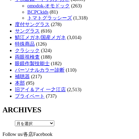
omodok-オモドック
(263)
BCPCkids
(81)
トマトグラッシーズ
(1,318)
度付サングラス
(278)
サングラス
(616)
鯖江メガネ/国産メガネ
(3,014)
特殊商品
(126)
クラシック
(324)
両眼視検査
(188)
眼鏡作製技能士
(182)
パーソナルカラー診断
(110)
補聴器
(217)
本部
(95)
旧アイ＆アイ 一之江店
(2,513)
プライベート
(737)
ARCHIVES
Follow us/各店Facebook