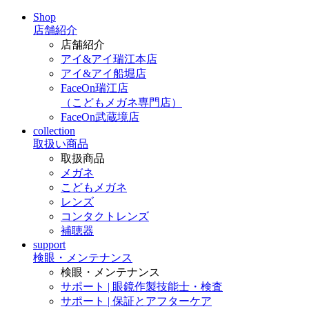
Shop
店舗紹介
店舗紹介
アイ&アイ瑞江本店
アイ&アイ船堀店
FaceOn瑞江店
（こどもメガネ専門店）
FaceOn武蔵境店
collection
取扱い商品
取扱商品
メガネ
こどもメガネ
レンズ
コンタクトレンズ
補聴器
support
検眼・メンテナンス
検眼・メンテナンス
サポート | 眼鏡作製技能士・検査
サポート | 保証とアフターケア