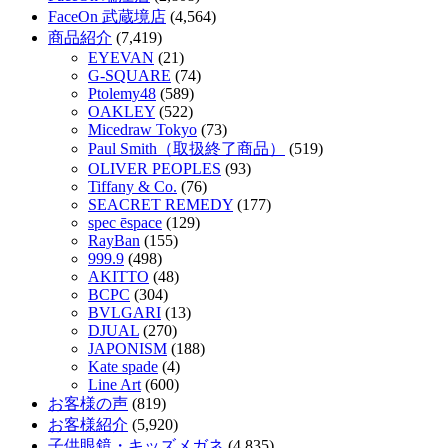
FaceOn 武蔵境店
(4,564)
商品紹介
(7,419)
EYEVAN
(21)
G-SQUARE
(74)
Ptolemy48
(589)
OAKLEY
(522)
Micedraw Tokyo
(73)
Paul Smith（取扱終了商品）
(519)
OLIVER PEOPLES
(93)
Tiffany & Co.
(76)
SEACRET REMEDY
(177)
spec ēspace
(129)
RayBan
(155)
999.9
(498)
AKITTO
(48)
BCPC
(304)
BVLGARI
(13)
DJUAL
(270)
JAPONISM
(188)
Kate spade
(4)
Line Art
(600)
お客様の声
(819)
お客様紹介
(5,920)
子供眼鏡・キッズメガネ
(4,835)