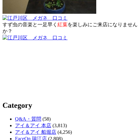
すず虫の音楽と一足早く
紅葉
を楽しみにご来店になりません
か？
Category
Q&A・質問
(58)
アイ＆アイ 本店
(3,813)
アイ＆アイ 船堀店
(4,256)
FaceOn 瑞江店
(2,808)