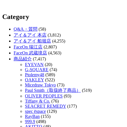
Category
Q&A・質問
(58)
アイ＆アイ 本店
(3,812)
アイ＆アイ 船堀店
(4,255)
FaceOn 瑞江店
(2,807)
FaceOn 武蔵境店
(4,563)
商品紹介
(7,417)
EYEVAN
(20)
G-SQUARE
(74)
Ptolemy48
(589)
OAKLEY
(522)
Micedraw Tokyo
(73)
Paul Smith（取扱終了商品）
(519)
OLIVER PEOPLES
(93)
Tiffany & Co.
(76)
SEACRET REMEDY
(177)
spec ēspace
(129)
RayBan
(155)
999.9
(498)
AKITTO
(48)