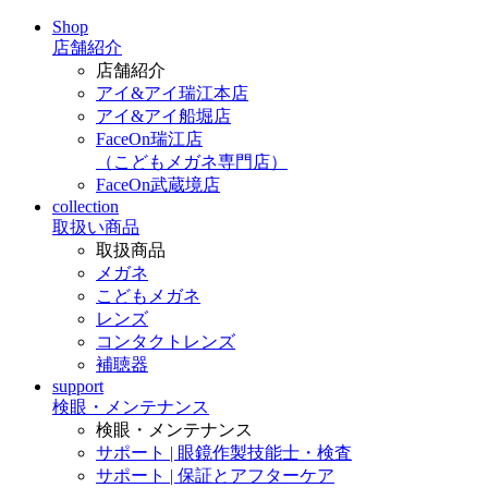
Shop
店舗紹介
店舗紹介
アイ&アイ瑞江本店
アイ&アイ船堀店
FaceOn瑞江店
（こどもメガネ専門店）
FaceOn武蔵境店
collection
取扱い商品
取扱商品
メガネ
こどもメガネ
レンズ
コンタクトレンズ
補聴器
support
検眼・メンテナンス
検眼・メンテナンス
サポート | 眼鏡作製技能士・検査
サポート | 保証とアフターケア