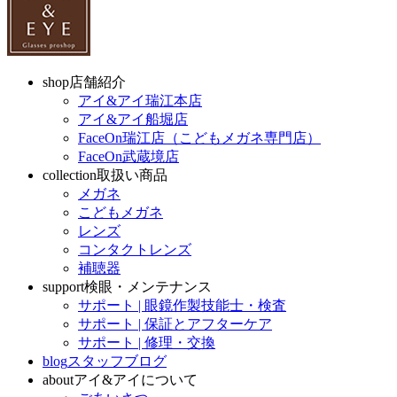
shop
店舗紹介
アイ&アイ瑞江本店
アイ&アイ船堀店
FaceOn瑞江店（こどもメガネ専門店）
FaceOn武蔵境店
collection
取扱い商品
メガネ
こどもメガネ
レンズ
コンタクトレンズ
補聴器
support
検眼・メンテナンス
サポート | 眼鏡作製技能士・検査
サポート | 保証とアフターケア
サポート | 修理・交換
blog
スタッフブログ
about
アイ&アイについて