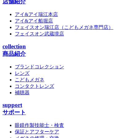
店舗紹介
アイ&アイ瑞江本店
アイ&アイ船堀店
フェイスオン瑞江店
（こどもメガネ専門店）
フェイスオン武蔵境店
collection
商品紹介
ブランドコレクション
レンズ
こどもメガネ
コンタクトレンズ
補聴器
support
サポート
眼鏡作製技能士・検査
保証とアフターケア