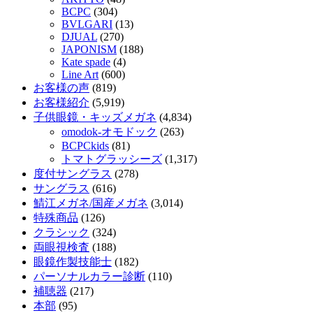
BCPC
(304)
BVLGARI
(13)
DJUAL
(270)
JAPONISM
(188)
Kate spade
(4)
Line Art
(600)
お客様の声
(819)
お客様紹介
(5,919)
子供眼鏡・キッズメガネ
(4,834)
omodok-オモドック
(263)
BCPCkids
(81)
トマトグラッシーズ
(1,317)
度付サングラス
(278)
サングラス
(616)
鯖江メガネ/国産メガネ
(3,014)
特殊商品
(126)
クラシック
(324)
両眼視検査
(188)
眼鏡作製技能士
(182)
パーソナルカラー診断
(110)
補聴器
(217)
本部
(95)